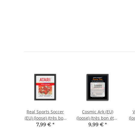
E-Mail
Demander une notification
 Sphinx
Real Sports Soccer
Cosmic Ark (EU)
V
très bon
(EU) (loose) (très bon
(loose) (très bon état)
(lo
i 2600
état) - Atari 2600
- Atari 2600
€
*
7,99 €
*
9,99 €
*