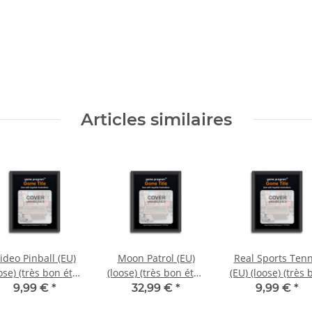
Articles similaires
ideo Pinball (EU)
Moon Patrol (EU)
Real Sports Tenn
ose) (très bon état)
(loose) (très bon état)
(EU) (loose) (très 
- Atari 2600
- Atari 2600
état) - Atari 260
9,99 €
*
32,99 €
*
9,99 €
*