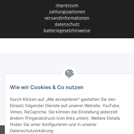
impressum
zahlungsoptionen
versandinformationen
datenschutz
batteriegesetzhinweise
Vertrag widerrufen
Wie wir Cookies & Co nutzen
Durch Klicken auf „Alle akzeptieren“ gestatten Sie den
Einsatz folgender Dienste auf unserer Website: YouTube,
Vimeo, ReCaptcha. Sie können die Einstellung jederzeit
* Alle Preise inkl. gesetzlicher USt., zzgl.
Versand
ändern (Fingerabdruck-Icon links unten). Weitere Details
finden Sie unter
Konfigurieren
und in unserer
Datenschutzerklärung
.
© www.retrospiel.com / Gladbacher Str. 33 / 50672 Cologne, Germany -