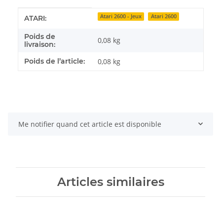
Détails de l'article
Valeur
Atari 2600 - Jeux
Atari 2600
ATARI:
Poids de
0,08 kg
livraison:
Poids de l’article:
0,08
kg
Me notifier quand cet article est disponible
Articles similaires