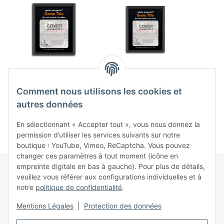
Circus Atari (EU)
Super Cobra (EU)
Kangar
(loose) (état
(loose) (très bon état) -
(comme
Comment nous utilisons les cookies et
acceptable) - Atari
Atari 2600
2,99 €
*
19,99 €
*
2600
autres données
En sélectionnant « Accepter tout », vous nous donnez la
permission d’utiliser les services suivants sur notre
boutique : YouTube, Vimeo, ReCaptcha. Vous pouvez
changer ces paramètres à tout moment (icône en
empreinte digitale en bas à gauche). Pour plus de détails,
veuillez vous référer aux configurations individuelles et à
notre
politique de confidentialité
.
Contrat de rétractation
Mentions Légales
|
Protection des données