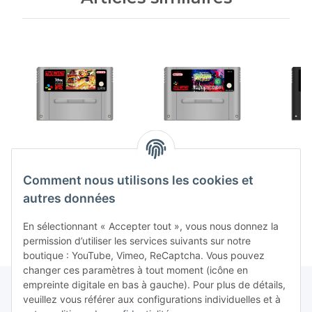
Donald Duck in Maui
Spawn (EU) (loose)
Kille
Mallard (EU) (loose)
(état acceptable) -
(loose) 
Comment nous utilisons les cookies et
(très bon état) - Super
Super Nintendo
Sup
39,99 €
*
299,00 €
*
2
Nintendo (SNES)
(SNES)
autres données
En sélectionnant « Accepter tout », vous nous donnez la
permission d’utiliser les services suivants sur notre
boutique : YouTube, Vimeo, ReCaptcha. Vous pouvez
changer ces paramètres à tout moment (icône en
empreinte digitale en bas à gauche). Pour plus de détails,
veuillez vous référer aux configurations individuelles et à