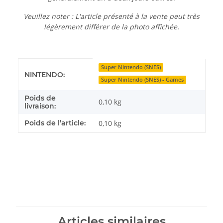
Veuillez noter : L'article présenté à la vente peut très
légèrement différer de la photo affichée.
Détails de l'article
Valeur
Super Nintendo (SNES)
NINTENDO:
Super Nintendo (SNES) - Games
Poids de
0,10 kg
livraison:
Poids de l’article:
0,10
kg
Articles similaires