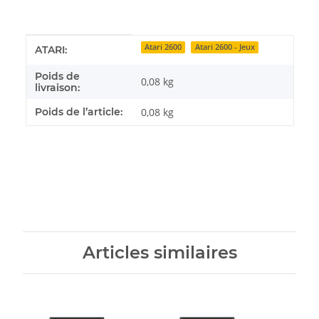
Détails de l'article
Valeur
Atari 2600
Atari 2600 - Jeux
ATARI:
Poids de
0,08 kg
livraison:
Poids de l’article:
0,08
kg
Articles similaires