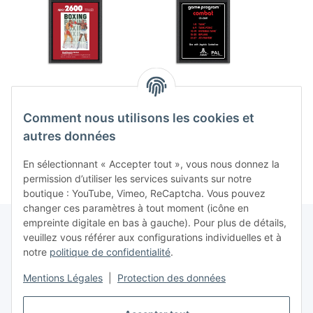
Real Sports Boxing
Combat (Text Label)
Vangua
(Red Label) (EU) (loose)
(EU) (loose) (comme
(très b
Comment nous utilisons les cookies et
(très bon état) - Atari
neuf) - Atari 2600
12,99 €
*
14,99 €
*
2600
autres données
En sélectionnant « Accepter tout », vous nous donnez la
permission d’utiliser les services suivants sur notre
boutique : YouTube, Vimeo, ReCaptcha. Vous pouvez
changer ces paramètres à tout moment (icône en
empreinte digitale en bas à gauche). Pour plus de détails,
veuillez vous référer aux configurations individuelles et à
notre
politique de confidentialité
.
Contrat de rétractation
Mentions Légales
|
Protection des données