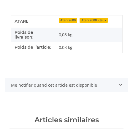
Détails de l'article
Valeur
Atari 2600
Atari 2600 - Jeux
ATARI:
Poids de
0,08 kg
livraison:
Poids de l’article:
0,08
kg
Me notifier quand cet article est disponible
Articles similaires