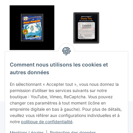
Peter Penguin (EU)
Space War (EU) (loose)
Fatho
(loose) (très bon état) -
(comme neuf) - Atari
(très b
Comment nous utilisons les cookies et
Atari 2600
2600
129,99 €
*
9,99 €
*
2
autres données
En sélectionnant « Accepter tout », vous nous donnez la
permission d’utiliser les services suivants sur notre
boutique : YouTube, Vimeo, ReCaptcha. Vous pouvez
changer ces paramètres à tout moment (icône en
empreinte digitale en bas à gauche). Pour plus de détails,
veuillez vous référer aux configurations individuelles et à
notre
politique de confidentialité
.
Contrat de rétractation
Mentions Légales
|
Protection des données