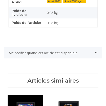
Détails de l'article
Valeur
Atari 2600
Atari 2600 - Jeux
ATARI:
Poids de
0,08 kg
livraison:
Poids de l’article:
0,08
kg
Me notifier quand cet article est disponible
Articles similaires