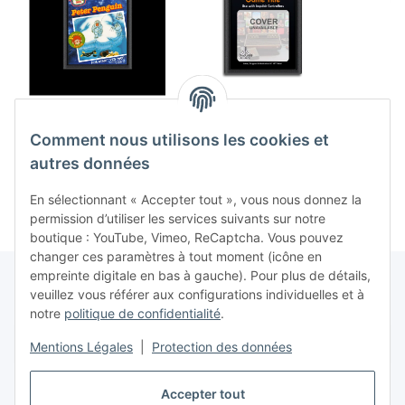
Peter Penguin (EU)
Space War (EU) (loose)
Fatho
(loose) (très bon état) -
(comme neuf) - Atari
(très b
Comment nous utilisons les cookies et
Atari 2600
2600
129,99 €
*
9,99 €
*
2
autres données
En sélectionnant « Accepter tout », vous nous donnez la
permission d’utiliser les services suivants sur notre
boutique : YouTube, Vimeo, ReCaptcha. Vous pouvez
changer ces paramètres à tout moment (icône en
empreinte digitale en bas à gauche). Pour plus de détails,
veuillez vous référer aux configurations individuelles et à
notre
politique de confidentialité
.
Contrat de rétractation
Mentions Légales
|
Protection des données
Accepter tout