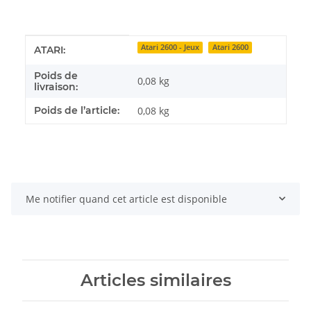
Détails de l'article
Valeur
Atari 2600 - Jeux
Atari 2600
ATARI:
Poids de
0,08 kg
livraison:
Poids de l’article:
0,08
kg
Me notifier quand cet article est disponible
Articles similaires