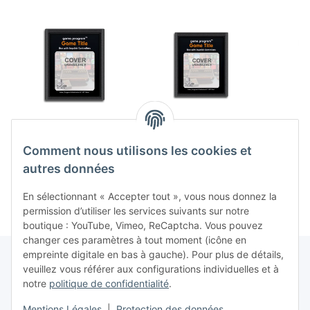
Circus Atari (EU)
Super Cobra (EU)
Kangar
(loose) (état
(loose) (très bon état) -
(comme
Comment nous utilisons les cookies et
acceptable) - Atari
Atari 2600
2,99 €
*
19,99 €
*
2600
autres données
En sélectionnant « Accepter tout », vous nous donnez la
permission d’utiliser les services suivants sur notre
boutique : YouTube, Vimeo, ReCaptcha. Vous pouvez
changer ces paramètres à tout moment (icône en
empreinte digitale en bas à gauche). Pour plus de détails,
veuillez vous référer aux configurations individuelles et à
notre
politique de confidentialité
.
Contrat de rétractation
Mentions Légales
|
Protection des données