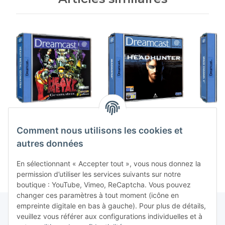
Heavy Metal
Headhunter (EU)
Space 
Geomatrix (EU)
(complet) (comme
(comp
Comment nous utilisons les cookies et
(complet) (très bon
neuf) - Sega
état) -
179,99 €
*
49,99 €
*
8
état) - Sega Dreamcast
Dreamcast
autres données
En sélectionnant « Accepter tout », vous nous donnez la
permission d’utiliser les services suivants sur notre
boutique : YouTube, Vimeo, ReCaptcha. Vous pouvez
changer ces paramètres à tout moment (icône en
empreinte digitale en bas à gauche). Pour plus de détails,
veuillez vous référer aux configurations individuelles et à