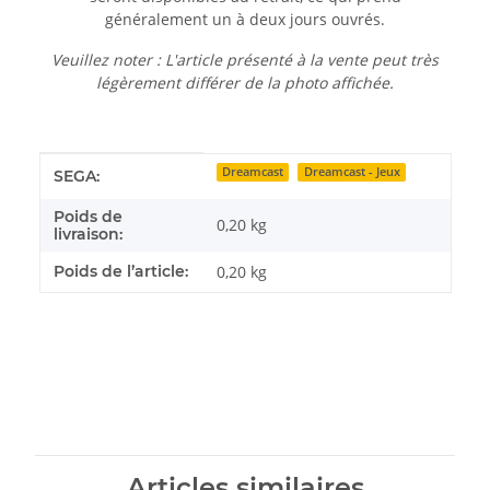
généralement un à deux jours ouvrés.
Veuillez noter : L'article présenté à la vente peut très
légèrement différer de la photo affichée.
Détails de l'article
Valeur
Dreamcast
Dreamcast - Jeux
SEGA:
Poids de
0,20 kg
livraison:
Poids de l’article:
0,20
kg
Articles similaires