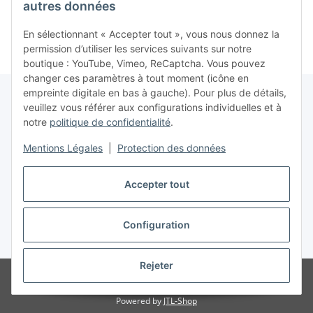
état) - Nintendo DS
état)
autres données
En sélectionnant « Accepter tout », vous nous donnez la
permission d’utiliser les services suivants sur notre
boutique : YouTube, Vimeo, ReCaptcha. Vous pouvez
changer ces paramètres à tout moment (icône en
empreinte digitale en bas à gauche). Pour plus de détails,
veuillez vous référer aux configurations individuelles et à
notre
politique de confidentialité
.
Contrat de rétractation
Mentions Légales
|
Protection des données
Accepter tout
Configuration
* Tous les prix incluent la TVA conformément à la section §25a du German
Value Added Tax Act (UStG), hors
frais de port
Rejeter
© www.retrospiel.com / Gladbacher Str. 33 / 50672 Cologne, Germany -
Onlineshop for all things Nintendo, SEGA, PlayStation, Xbox, Atari & more...
Powered by
JTL-Shop