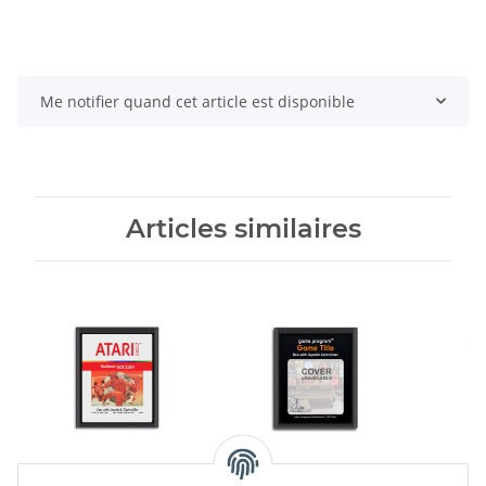
Me notifier quand cet article est disponible
Articles similaires
Real Sports Soccer
Cosmic Ark (EU) (loose)
Video