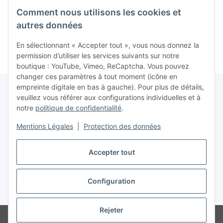
(EU) (loose) (très bon
(très bon état) - Atari
(loose) 
Comment nous utilisons les cookies et
état) - Atari 2600
2600
A
7,99 €
*
9,99 €
*
autres données
En sélectionnant « Accepter tout », vous nous donnez la
permission d’utiliser les services suivants sur notre
boutique : YouTube, Vimeo, ReCaptcha. Vous pouvez
changer ces paramètres à tout moment (icône en
empreinte digitale en bas à gauche). Pour plus de détails,
veuillez vous référer aux configurations individuelles et à
notre
politique de confidentialité
.
Contrat de rétractation
Mentions Légales
|
Protection des données
Accepter tout
Configuration
* Tous les prix incluent la TVA conformément à la section §25a du German
Value Added Tax Act (UStG), hors
frais de port
Rejeter
© www.retrospiel.com / Gladbacher Str. 33 / 50672 Cologne, Germany -