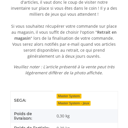
d'articles, il vaut donc le coup de visiter notre
inventaire sur place si vous êtes dans le coin ! Il y a des
milliers de jeux qui vous attendent !
Si vous souhaitez récupérer votre commande sur place
au magasin, il vous suffit de choisir l'option "
Retrait en
magasin
" lors de la finalisation de votre commande.
Vous serez alors notifiés par e-mail quand vos articles
seront disponibles au retrait, ce qui prend
généralement un à deux jours ouvrés.
Veuillez noter : L'article présenté à la vente peut très
légèrement différer de la photo affichée.
Détails de l'article
Valeur
Master System
SEGA:
Master System - Jeux
Poids de
0,30 kg
livraison:
Poids de l’article: