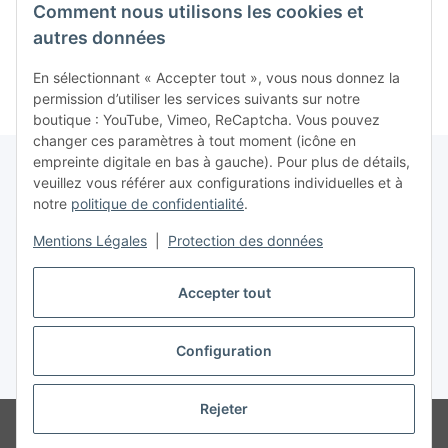
Comment nous utilisons les cookies et
Sega Master System
Sega Master System
Col
14,99 €
*
7,99 €
*
1
Socce
autres données
notice)
- Sega
En sélectionnant « Accepter tout », vous nous donnez la
permission d’utiliser les services suivants sur notre
boutique : YouTube, Vimeo, ReCaptcha. Vous pouvez
changer ces paramètres à tout moment (icône en
empreinte digitale en bas à gauche). Pour plus de détails,
veuillez vous référer aux configurations individuelles et à
notre
politique de confidentialité
.
Contrat de rétractation
Mentions Légales
|
Protection des données
Accepter tout
Configuration
* Tous les prix incluent la TVA conformément à la section §25a du German
Value Added Tax Act (UStG), hors
frais de port
Rejeter
© www.retrospiel.com / Gladbacher Str. 33 / 50672 Cologne, Germany -
Onlineshop for all things Nintendo, SEGA, PlayStation, Xbox, Atari & more...