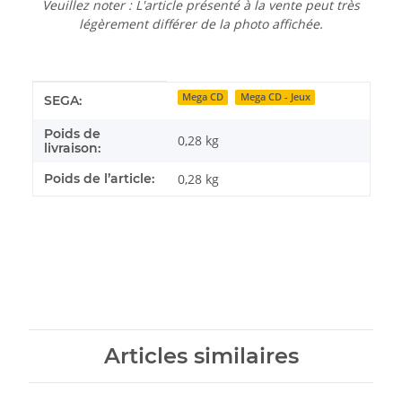
Veuillez noter : L'article présenté à la vente peut très
légèrement différer de la photo affichée.
Détails de l'article
Valeur
Mega CD
Mega CD - Jeux
SEGA:
Poids de
0,28 kg
livraison:
Poids de l’article:
0,28
kg
Articles similaires