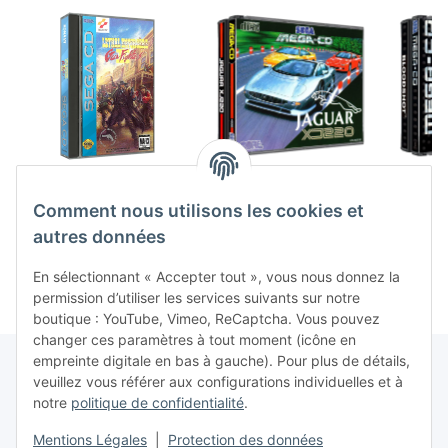
Lethal Enforcers Gun
Jaguar XJ 220 (EU)
Battl
Fighters II (2) (US)
(complet) (très bon
(comp
Comment nous utilisons les cookies et
(complet) (très bon
état) - Mega CD
éta
89,99 €
*
79,99 €
*
1
état) - Mega CD
autres données
En sélectionnant « Accepter tout », vous nous donnez la
permission d’utiliser les services suivants sur notre
boutique : YouTube, Vimeo, ReCaptcha. Vous pouvez
changer ces paramètres à tout moment (icône en
empreinte digitale en bas à gauche). Pour plus de détails,
veuillez vous référer aux configurations individuelles et à
notre
politique de confidentialité
.
Contrat de rétractation
Mentions Légales
|
Protection des données