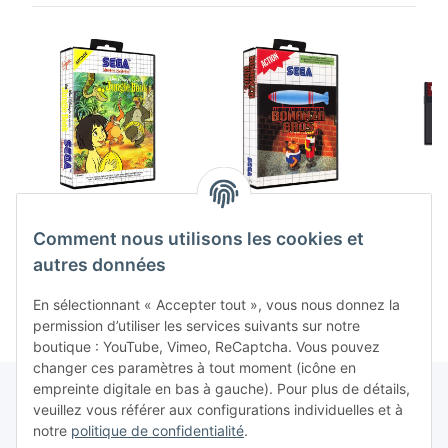
Dschungelbuch /
Bonanza Bros. (EU)
Phant
Jungle Book (EU)
(complet) (très bon
(loose) 
Comment nous utilisons les cookies et
(complet) (très bon
état) - Sega Master
Sega 
17,99 €
*
39,99 €
*
8
état) - Sega Master
System
autres données
System
En sélectionnant « Accepter tout », vous nous donnez la
permission d’utiliser les services suivants sur notre
boutique : YouTube, Vimeo, ReCaptcha. Vous pouvez
changer ces paramètres à tout moment (icône en
empreinte digitale en bas à gauche). Pour plus de détails,
veuillez vous référer aux configurations individuelles et à
notre
politique de confidentialité
.