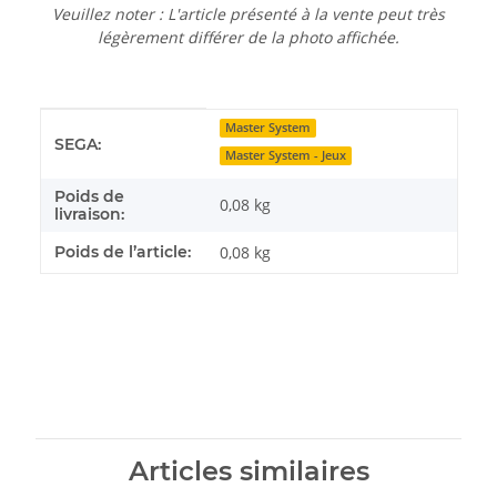
Veuillez noter : L'article présenté à la vente peut très
légèrement différer de la photo affichée.
Détails de l'article
Valeur
Master System
SEGA:
Master System - Jeux
Poids de
0,08 kg
livraison:
Poids de l’article:
0,08
kg
Articles similaires