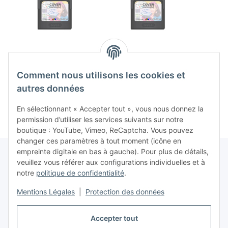
Sega Game Pak 4-in-1
Sonic 2 (EU) (loose)
Sonic
(EU) (loose) (très bon
(très bon état) - Sega
(EU) (
Comment nous utilisons les cookies et
état) - Sega Game
Game Gear
état
7,99 €
*
19,99 €
*
Gear
autres données
En sélectionnant « Accepter tout », vous nous donnez la
permission d’utiliser les services suivants sur notre
boutique : YouTube, Vimeo, ReCaptcha. Vous pouvez
changer ces paramètres à tout moment (icône en
empreinte digitale en bas à gauche). Pour plus de détails,
veuillez vous référer aux configurations individuelles et à
notre
politique de confidentialité
.
Contrat de rétractation
Mentions Légales
|
Protection des données
Accepter tout