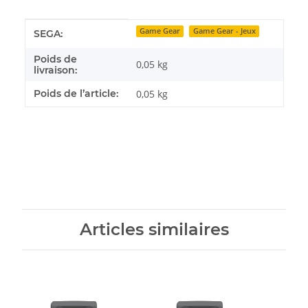
Détails de l'article
Valeur
Game Gear
Game Gear - Jeux
SEGA:
Poids de
0,05 kg
livraison:
Poids de l’article:
0,05
kg
Articles similaires