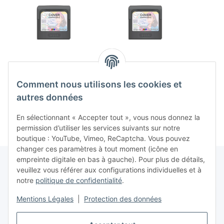
Ax Battler – Legend of
Super Monaco GP (EU)
Cast
Golden Axe (EU)
(loose) (très bon état) -
sta
Comment nous utilisons les cookies et
(loose) (très bon état) -
Sega Game Gear
Mouse
29,99 €
*
4,99 €
*
Sega Game Gear
(très 
autres données
G
En sélectionnant « Accepter tout », vous nous donnez la
permission d’utiliser les services suivants sur notre
boutique : YouTube, Vimeo, ReCaptcha. Vous pouvez
changer ces paramètres à tout moment (icône en
empreinte digitale en bas à gauche). Pour plus de détails,
veuillez vous référer aux configurations individuelles et à
notre
politique de confidentialité
.
Contrat de rétractation
Mentions Légales
|
Protection des données