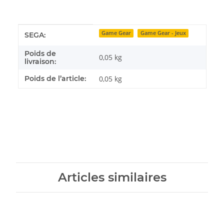
Détails de l'article
Valeur
Game Gear
Game Gear - Jeux
SEGA:
Poids de
0,05 kg
livraison:
Poids de l’article:
0,05
kg
Articles similaires