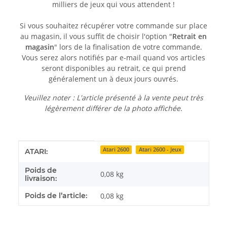
milliers de jeux qui vous attendent !
Si vous souhaitez récupérer votre commande sur place
au magasin, il vous suffit de choisir l'option "
Retrait en
magasin
" lors de la finalisation de votre commande.
Vous serez alors notifiés par e-mail quand vos articles
seront disponibles au retrait, ce qui prend
généralement un à deux jours ouvrés.
Veuillez noter : L'article présenté à la vente peut très
légèrement différer de la photo affichée.
Détails de l'article
Valeur
Atari 2600
Atari 2600 - Jeux
ATARI:
Poids de
0,08 kg
livraison:
Poids de l’article:
0,08
kg