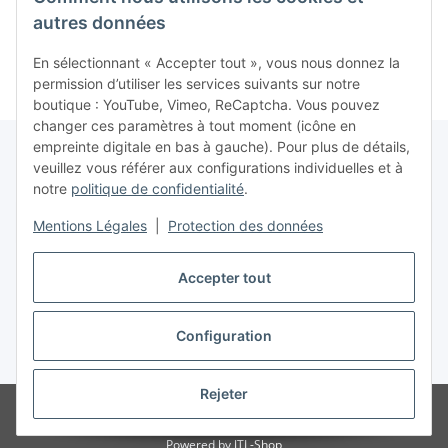
Atari 2600
2600
A
49,99 €
*
19,99 €
*
autres données
En sélectionnant « Accepter tout », vous nous donnez la
permission d’utiliser les services suivants sur notre
boutique : YouTube, Vimeo, ReCaptcha. Vous pouvez
changer ces paramètres à tout moment (icône en
empreinte digitale en bas à gauche). Pour plus de détails,
veuillez vous référer aux configurations individuelles et à
notre
politique de confidentialité
.
Contrat de rétractation
Mentions Légales
|
Protection des données
Accepter tout
Configuration
* Tous les prix incluent la TVA conformément à la section §25a du German
Value Added Tax Act (UStG), hors
frais de port
Rejeter
© www.retrospiel.com / Gladbacher Str. 33 / 50672 Cologne, Germany -
Onlineshop for all things Nintendo, SEGA, PlayStation, Xbox, Atari & more...
Powered by
JTL-Shop