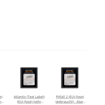
e)
Atlantis (Text Label)
Pitfall 2 (EU) (lose)
Centip
nd)
(EU) (lose) (sehr
(gebraucht) - Atari
(sehr 