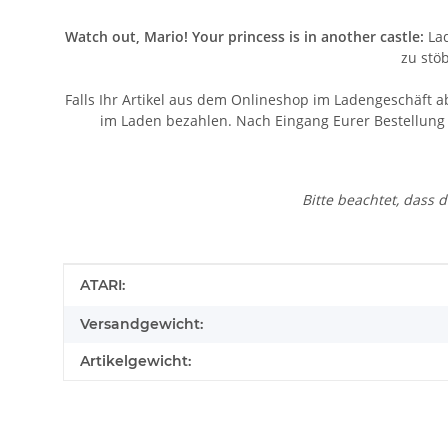
Watch out, Mario! Your princess is in another castle:
Lad
zu stö
Falls Ihr Artikel aus dem Onlineshop im Ladengeschäft a
im Laden bezahlen. Nach Eingang Eurer Bestellung v
Bitte beachtet, dass
Produkteigenschaft
Wert
ATARI:
Versandgewicht:
Artikelgewicht:
Kontaktdaten