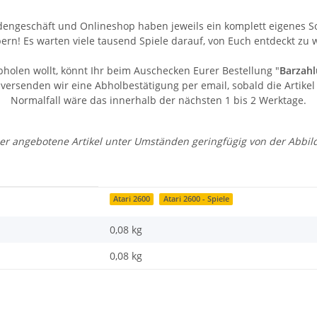
engeschäft und Onlineshop haben jeweils ein komplett eigenes Sor
bern! Es warten viele tausend Spiele darauf, von Euch entdeckt zu 
bholen wollt, könnt Ihr beim Auschecken Eurer Bestellung "
Barzahl
ersenden wir eine Abholbestätigung per email, sobald die Artikel 
Normalfall wäre das innerhalb der nächsten 1 bis 2 Werktage.
 der angebotene Artikel unter Umständen geringfügig von der Abbi
Atari 2600
Atari 2600 - Spiele
0,08 kg
0,08
kg