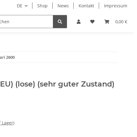
DE
Shop
News
Kontakt
Impressum
i
Lesestoff
0,00 €
tari 2600
EU) (lose) (sehr guter Zustand)
f Lager)