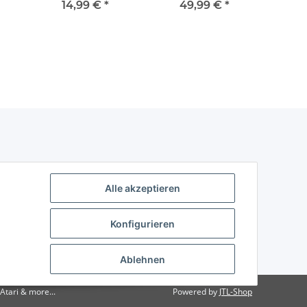
guter Zustand) -
2600
- 
14,99 €
*
49,99 €
*
1
Atari 2600
Alle akzeptieren
Konfigurieren
Ablehnen
Atari & more...
Powered by
JTL-Shop