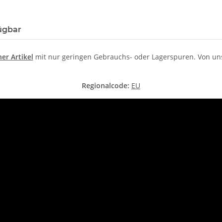
ügbar
er Artikel
mit nur geringen Gebrauchs- oder Lagerspuren. Von uns l
Regionalcode:
EU