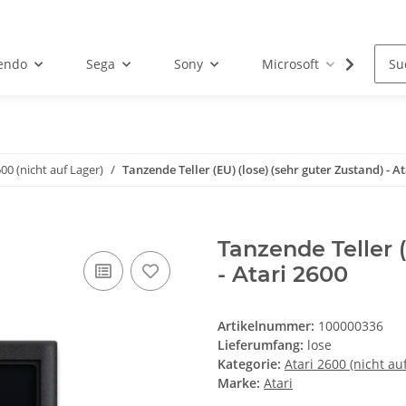
endo
Sega
Sony
Microsoft
Atar
600 (nicht auf Lager)
Tanzende Teller (EU) (lose) (sehr guter Zustand) - A
Tanzende Teller (
- Atari 2600
Artikelnummer:
100000336
Lieferumfang:
lose
Kategorie:
Atari 2600 (nicht au
Marke:
Atari