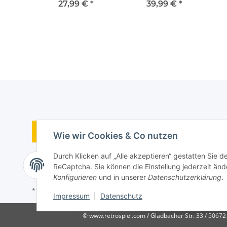
00
- Atari 2600
- Atari 2600
S
€
*
27,99 €
*
39,99 €
*
Vertrag widerrufen
Wie wir Cookies & Co nutzen
Durch Klicken auf „Alle akzeptieren“ gestatten Sie 
ReCaptcha. Sie können die Einstellung jederzeit ände
Konfigurieren
und in unserer
Datenschutzerklärung
.
* Alle Preise inkl. gesetzlicher USt., zzgl.
Versand
Impressum
|
Datenschutz
© www.retrospiel.com / Gladbacher Str. 33 / 50672 