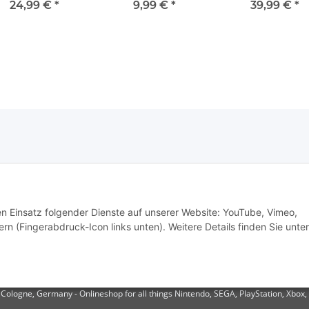
ammlerzustand) -
Zustand) - Atari 2600
- Atari 2600
24,99 €
*
9,99 €
*
39,99 €
*
Atari 2600
den Einsatz folgender Dienste auf unserer Website: YouTube, Vimeo,
rn (Fingerabdruck-Icon links unten). Weitere Details finden Sie unter
Cologne, Germany - Onlineshop for all things Nintendo, SEGA, PlayStation, Xbox, 