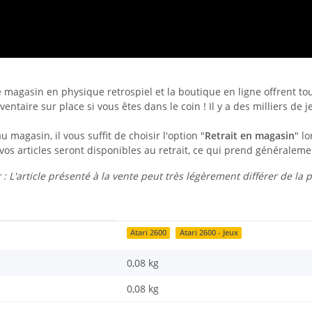
 magasin en physique retrospiel et la boutique en ligne offrent tout
ventaire sur place si vous êtes dans le coin ! Il y a des milliers de 
magasin, il vous suffit de choisir l'option "
Retrait en magasin
" l
vos articles seront disponibles au retrait, ce qui prend généralem
 : L'article présenté à la vente peut très légèrement différer de la 
Atari 2600
Atari 2600 - Jeux
0,08 kg
0,08
kg