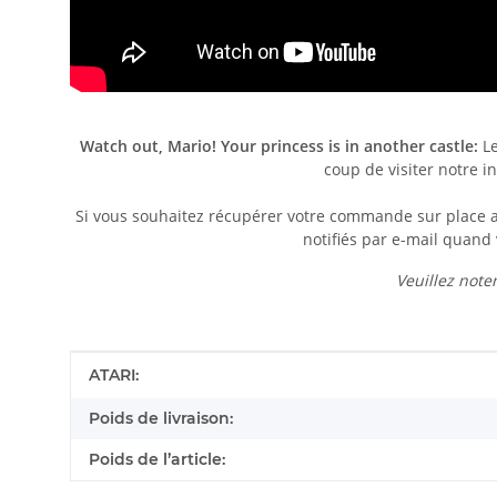
Watch out, Mario! Your princess is in another castle:
Le
coup de visiter notre in
Si vous souhaitez récupérer votre commande sur place au 
notifiés par e-mail quand 
Veuillez noter
Détails de l'article
Valeur
ATARI:
Poids de livraison:
Poids de l’article: