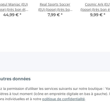
ogul Maniac (EU)
Real Sports Soccer
Cosmic Ark (EU
ose) (très bon état)
(EU) (loose) (très bon
(loose) (très bon é
- Atari 2600
état) - Atari 2600
- Atari 2600
44,99 €
*
7,99 €
*
9,99 €
*
autres données
la permission d’utiliser les services suivants sur notre boutique : Y
res à tout moment (icône en empreinte digitale en bas à gauche). 
ons individuelles et à notre
politique de confidentialité
.
German Value Added Tax Act (UStG), hors
frais de port