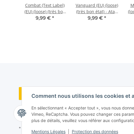
e (EU)
Combat (Text Label)
Vanguard (EU) (loose)
M
e neuf)
(EU) (loose) (très bon
(très bon état) - Atari
(lo
600
état) - Atari 2600
2600
€
*
9,99 €
*
9,99 €
*
Contrat de rétractation
Comment nous utilisons les cookies et 
En sélectionnant « Accepter tout », vous nous donnez 
Vimeo, ReCaptcha. Vous pouvez changer ces paramèt
plus de détails, veuillez vous référer aux configurati
* Tous les prix incluent la TVA conformément à la section §25a du 
Mentions Légales
|
Protection des données