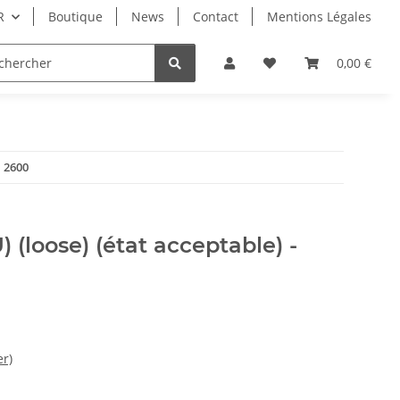
R
Boutique
News
Contact
Mentions Légales
Atari
Librairie
0,00 €
i 2600
) (loose) (état acceptable) -
er)