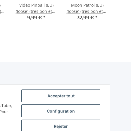
)
Video Pinball (EU)
Moon Patrol (EU)
Real 
tat)
(loose) (très bon état)
(loose) (très bon état)
(EU) (l
- Atari 2600
- Atari 2600
état)
9,99 €
*
32,99 €
*
Accepter tout
ouTube,
Configuration
Pour
Rejeter