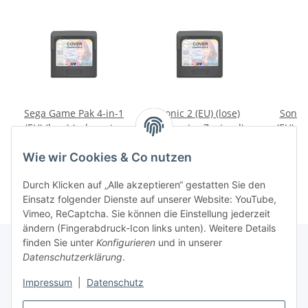
Sega Game Pak 4-in-1
Sonic 2 (EU) (lose)
Sonic
(EU) (lose) (sehr guter
(sehr guter Zustand) -
(EU) (l
Zustand) - Sega Game
Sega Game Gear
Zustan
7,99 €
*
19,99 €
*
Gear
Wie wir Cookies & Co nutzen
Durch Klicken auf „Alle akzeptieren“ gestatten Sie den
Einsatz folgender Dienste auf unserer Website: YouTube,
Vimeo, ReCaptcha. Sie können die Einstellung jederzeit
ändern (Fingerabdruck-Icon links unten). Weitere Details
finden Sie unter
Konfigurieren
und in unserer
Datenschutzerklärung
.
Impressum
|
Datenschutz
Vertrag widerrufen