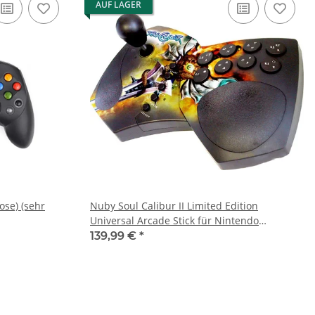
AUF LAGER
lose) (sehr
Nuby Soul Calibur II Limited Edition
Universal Arcade Stick für Nintendo
GameCube, PlayStation 2 (PS2), XBOX (EU)
139,99 €
*
(OVP) (sehr guter Zustand)