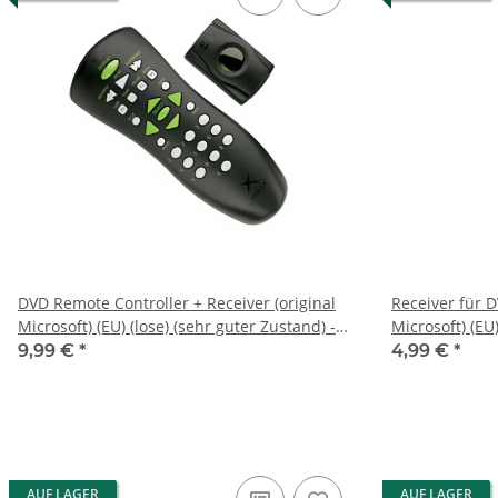
DVD Remote Controller + Receiver (original
Receiver für D
Microsoft) (EU) (lose) (sehr guter Zustand) -
Microsoft) (EU)
Xbox
Xbox
9,99 €
*
4,99 €
*
AUF LAGER
AUF LAGER