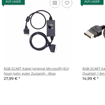
AUF LAGER
AUF LAGER
RGB-SCART Kabel (original Microsoft) (EU)
RGB-SCART Kab
(lose) (sehr guter Zustand) - Xbox
Qualität) 1,8m 
Xbox
27,99 €
*
14,99 €
*