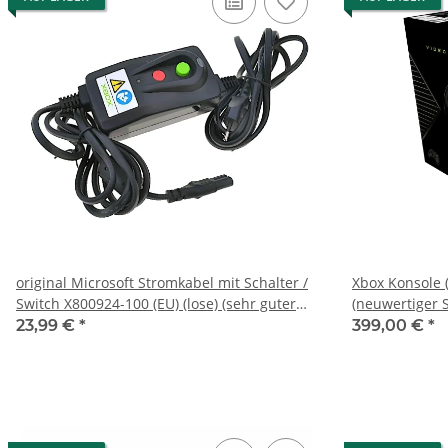
original Microsoft Stromkabel mit Schalter /
Xbox Konsole (
Switch X800924-100 (EU) (lose) (sehr guter
(neuwertiger 
Zustand) - Xbox
23,99 €
*
399,00 €
*