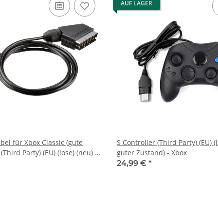
AUF LAGER
el für Xbox Classic (gute
S Controller (Third Party) (EU) (
(Third Party) (EU) (lose) (neu) -
guter Zustand) - Xbox
24,99 €
*