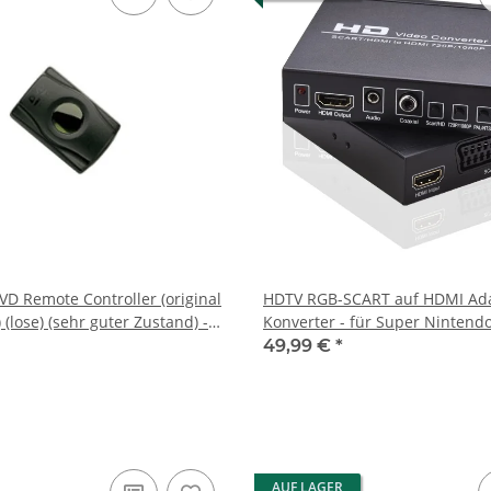
VD Remote Controller (original
HDTV RGB-SCART auf HDMI Ada
 (lose) (sehr guter Zustand) -
Konverter - für Super Nintendo
Mega Drive, Master System, G
49,99 €
*
PlayStation (PS1/PS2)
AUF LAGER