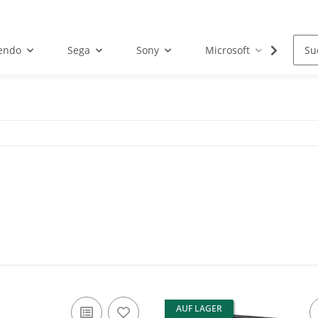
endo
Sega
Sony
Microsoft
Atar
AUF LAGER