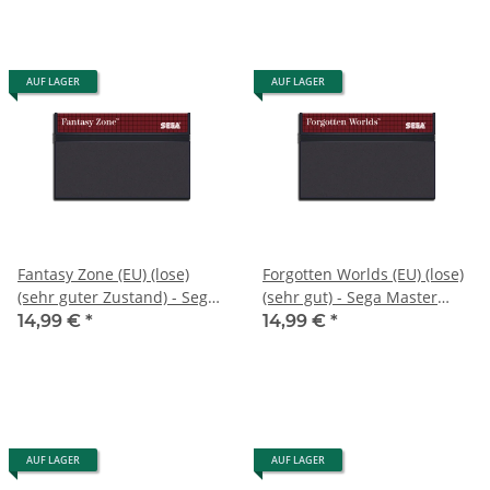
AUF LAGER
AUF LAGER
Fantasy Zone (EU) (lose)
Forgotten Worlds (EU) (lose)
(sehr guter Zustand) - Sega
(sehr gut) - Sega Master
Master System
System
14,99 €
*
14,99 €
*
AUF LAGER
AUF LAGER