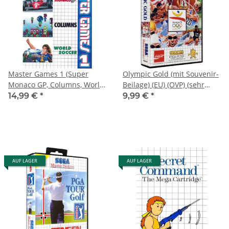
Master Games 1 (Super
Olympic Gold (mit Souvenir-
Monaco GP, Columns, World
Beilage) (EU) (OVP) (sehr
Soccer) (EU) (ohne Anl.) (sehr
guter Zustand) - Sega
14,99 €
*
9,99 €
*
guter Zustand) - Sega
Master System
Master System
AUF LAGER
AUF LAGER