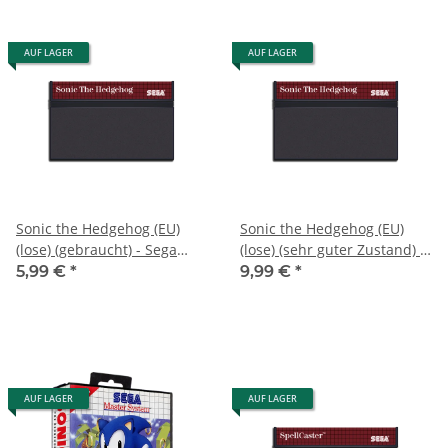
AUF LAGER
AUF LAGER
Sonic the Hedgehog (EU)
Sonic the Hedgehog (EU)
(lose) (gebraucht) - Sega
(lose) (sehr guter Zustand) -
Master System
Sega Master System
5,99 €
*
9,99 €
*
AUF LAGER
AUF LAGER