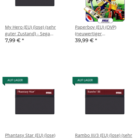
My Hero (EU) (lose) (sehr
Paperboy (EU) (OVP)
guter Zustand) - Sega
(neuwertiger
Master System
Sammlerzustand) - Sega
7,99 €
*
39,99 €
*
Master System
AUF LAGER
AUF LAGER
Phantasy Star (EU) (lose)
Rambo III/3 (EU) (lose) (sehr