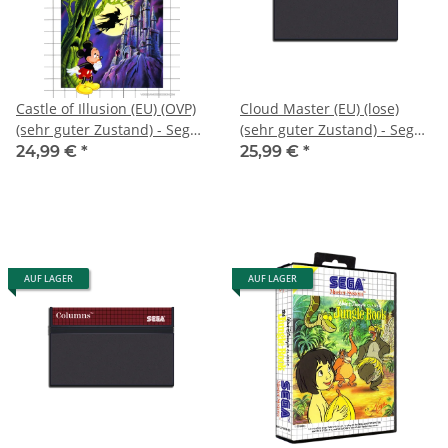
Castle of Illusion (EU) (OVP)
Cloud Master (EU) (lose)
(sehr guter Zustand) - Sega
(sehr guter Zustand) - Sega
Master System
Master System
24,99 €
*
25,99 €
*
AUF LAGER
AUF LAGER