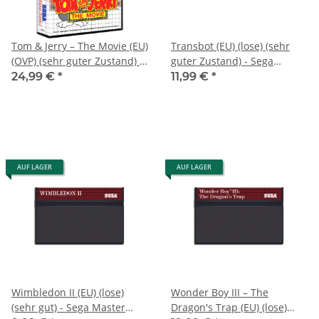
Tom & Jerry – The Movie (EU)
Transbot (EU) (lose) (sehr
(OVP) (sehr guter Zustand) -
guter Zustand) - Sega
Sega Master System
Master System
24,99 €
*
11,99 €
*
AUF LAGER
AUF LAGER
Wimbledon II (EU) (lose)
Wonder Boy III – The
(sehr gut) - Sega Master
Dragon's Trap (EU) (lose)