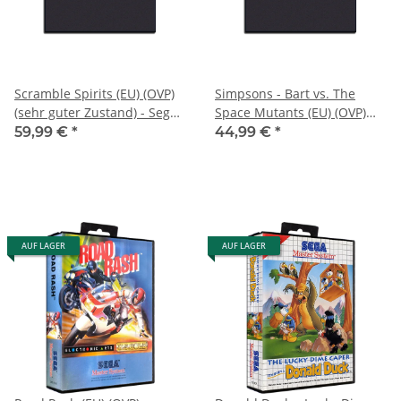
Scramble Spirits (EU) (OVP)
Simpsons - Bart vs. The
(sehr guter Zustand) - Sega
Space Mutants (EU) (OVP)
Master System
(sehr guter Zustand) - Sega
59,99 €
*
44,99 €
*
Master System
AUF LAGER
AUF LAGER