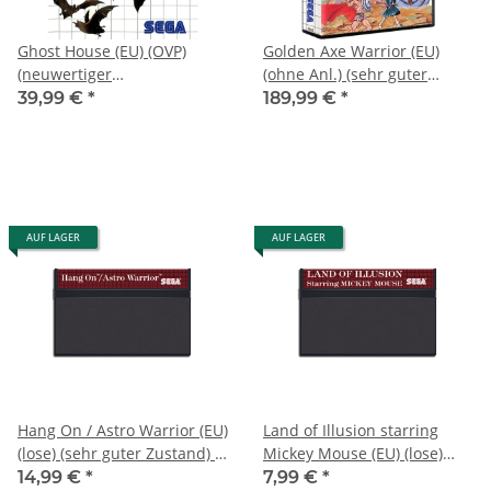
Ghost House (EU) (OVP)
Golden Axe Warrior (EU)
(neuwertiger
(ohne Anl.) (sehr guter
Sammlerzustand) - Sega
Zustand) - Sega Master
39,99 €
*
189,99 €
*
Master System
System
AUF LAGER
AUF LAGER
Hang On / Astro Warrior (EU)
Land of Illusion starring
(lose) (sehr guter Zustand) -
Mickey Mouse (EU) (lose)
Sega Master System
(gebraucht) - Sega Master
14,99 €
*
7,99 €
*