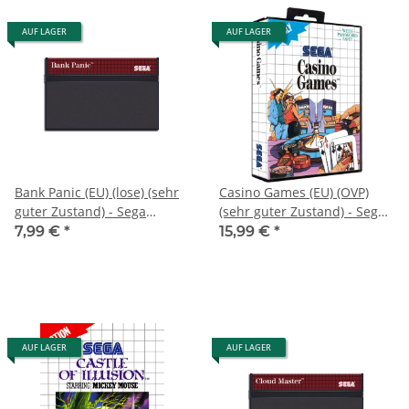
AUF LAGER
AUF LAGER
Bank Panic (EU) (lose) (sehr
Casino Games (EU) (OVP)
guter Zustand) - Sega
(sehr guter Zustand) - Sega
Master System
Master System
7,99 €
*
15,99 €
*
AUF LAGER
AUF LAGER