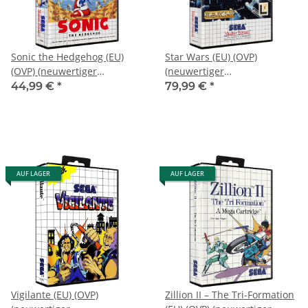
Sonic the Hedgehog (EU)
Star Wars (EU) (OVP)
(OVP) (neuwertiger
(neuwertiger
Sammlerzustand) - Sega
Sammlerzustand) - Sega
44,99 €
*
79,99 €
*
Master System
Master System
AUF LAGER
AUF LAGER
Vigilante (EU) (OVP)
Zillion II – The Tri-Formation