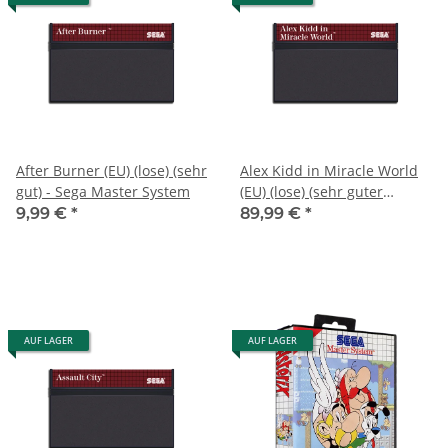
After Burner (EU) (lose) (sehr
Alex Kidd in Miracle World
gut) - Sega Master System
(EU) (lose) (sehr guter
Zustand) - Sega Master
9,99 €
*
89,99 €
*
System
AUF LAGER
AUF LAGER