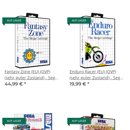
AUF LAGER
AUF LAGER
Fantasy Zone (EU) (OVP)
Enduro Racer (EU) (OVP)
(sehr guter Zustand) - Sega
(sehr guter Zustand) - Sega
Master System
Master System
44,99 €
*
19,99 €
*
AUF LAGER
AUF LAGER