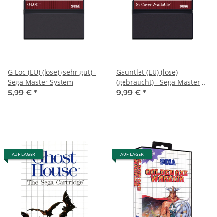
G-Loc (EU) (lose) (sehr gut) -
Gauntlet (EU) (lose)
Sega Master System
(gebraucht) - Sega Master
System
5,99 €
*
9,99 €
*
AUF LAGER
AUF LAGER