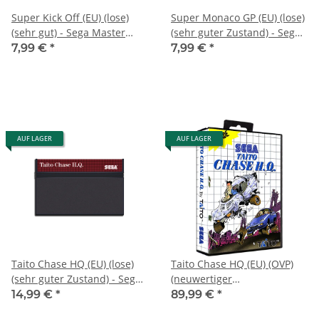
Super Kick Off (EU) (lose)
Super Monaco GP (EU) (lose)
(sehr gut) - Sega Master
(sehr guter Zustand) - Sega
System
Master System
7,99 €
*
7,99 €
*
AUF LAGER
AUF LAGER
Taito Chase HQ (EU) (lose)
Taito Chase HQ (EU) (OVP)
(sehr guter Zustand) - Sega
(neuwertiger
Master System
Sammlerzustand) - Sega
14,99 €
*
89,99 €
*
Master System