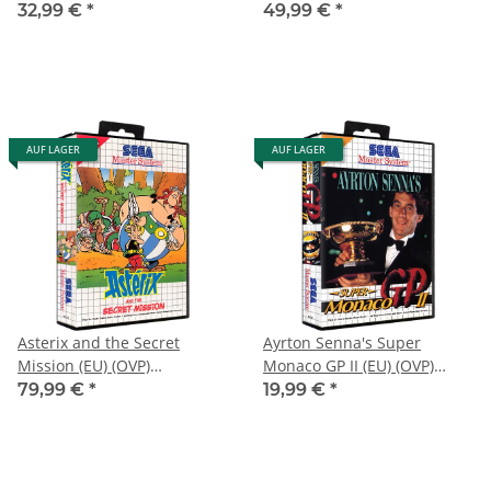
Master System
(sehr guter Zustand) - Sega
32,99 €
*
49,99 €
*
Master System
AUF LAGER
AUF LAGER
Asterix and the Secret
Ayrton Senna's Super
Mission (EU) (OVP)
Monaco GP II (EU) (OVP)
(neuwertiger
(sehr guter Zustand) - Sega
79,99 €
*
19,99 €
*
Sammlerzustand) - Sega
Master System
Master System