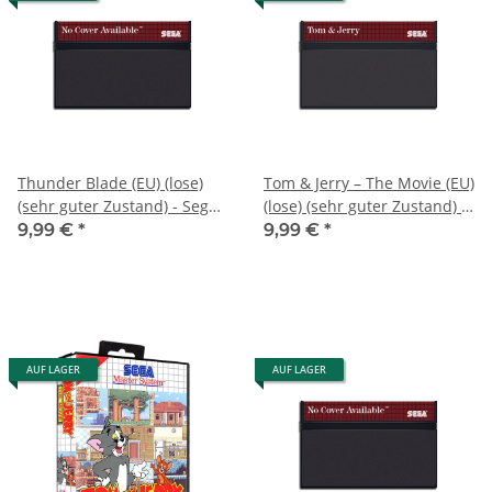
Thunder Blade (EU) (lose)
Tom & Jerry – The Movie (EU)
(sehr guter Zustand) - Sega
(lose) (sehr guter Zustand) -
Master System
Sega Master System
9,99 €
*
9,99 €
*
AUF LAGER
AUF LAGER