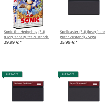
Sonic the Hedgehog (EU)
Spellcaster (EU) (lose) (sehr
(OVP) (sehr guter Zustand) -
guter Zustand) - Sega
Sega Master System
Master System
39,99 €
*
35,99 €
*
AUF LAGER
AUF LAGER