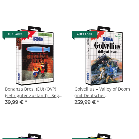
Master System
Master System
AUF LAGER
AUF LAGER
Bonanza Bros. (EU) (OVP)
Golvellius – Valley of Doom
(sehr guter Zustand) - Sega
(mit Deutscher
Master System
Bedienungsanleitung) (EU)
39,99 €
*
259,99 €
*
(OVP) (sehr guter Zustand) -
Sega Master System