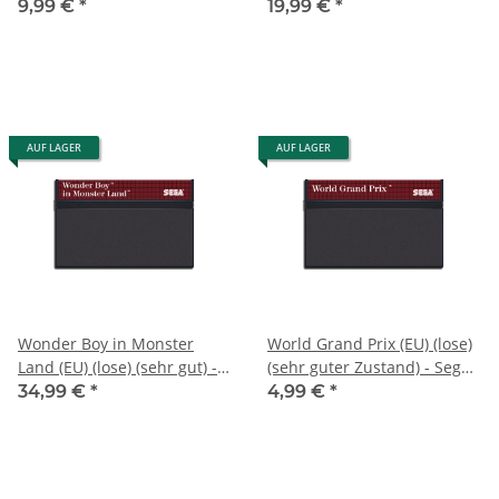
System
(gebraucht) - Sega Master
9,99 €
*
19,99 €
*
System
AUF LAGER
AUF LAGER
Wonder Boy in Monster
World Grand Prix (EU) (lose)
Land (EU) (lose) (sehr gut) -
(sehr guter Zustand) - Sega
Sega Master System
Master System
34,99 €
*
4,99 €
*