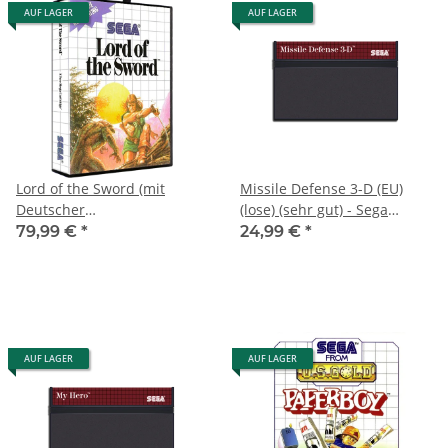
AUF LAGER
AUF LAGER
Lord of the Sword (mit
Missile Defense 3-D (EU)
Deutscher
(lose) (sehr gut) - Sega
Bedienungsanleitung) (EU)
Master System
79,99 €
*
24,99 €
*
(OVP) (neuwertiger
Sammlerzustand) - Sega
Master System
AUF LAGER
AUF LAGER