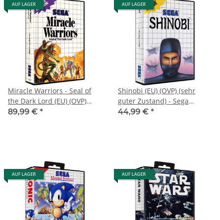
AUF LAGER
AUF LAGER
Miracle Warriors - Seal of
Shinobi (EU) (OVP) (sehr
the Dark Lord (EU) (OVP)
guter Zustand) - Sega
(sehr guter Zustand) - Sega
Master System
89,99 €
*
44,99 €
*
Master System
AUF LAGER
AUF LAGER