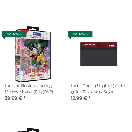
System
AUF LAGER
AUF LAGER
Land of Illusion starring
Laser Ghost (EU) (lose) (sehr
Mickey Mouse (EU) (OVP)
guter Zustand) - Sega
(neuwertiger
Master System
39,99 €
*
12,99 €
*
Sammlerzustand) - Sega
Master System