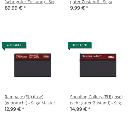
(sehr guter Zustand) - Sega
guter Zustand) - Sega
Master System
Master System
89,99 €
*
9,99 €
*
AUF LAGER
AUF LAGER
Rampage (EU) (lose)
Shooting Gallery (EU) (lose)
(gebraucht) - Sega Master
(sehr guter Zustand) - Sega
System
Master System
12,99 €
*
14,99 €
*