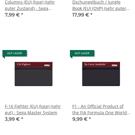
Columns (EU) (lose) (sehr
Dschungelbuch / Jungle
guter Zustand) - Sega
Book (EU) (OVP) (sehr guter
Master System
Zustand) - Sega Master
7,99 €
*
17,99 €
*
System
AUF LAGER
AUF LAGER
F-16 Fighter (EU) (lose) (sehr
F1 - An Official Product of
gut) - Sega Master System
the FIA Formula One World
Championship (EU) (lose)
3,99 €
*
9,99 €
*
(gebraucht) - Sega Master
System