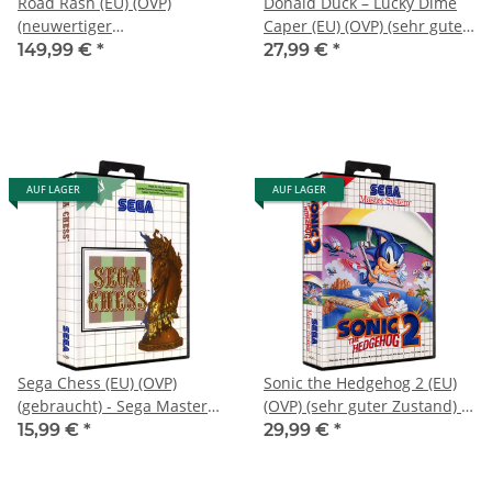
Road Rash (EU) (OVP)
Donald Duck – Lucky Dime
(neuwertiger
Caper (EU) (OVP) (sehr guter
Sammlerzustand) - Sega
Zustand) - Sega Master
149,99 €
*
27,99 €
*
Master System
System
AUF LAGER
AUF LAGER
Sega Chess (EU) (OVP)
Sonic the Hedgehog 2 (EU)
(gebraucht) - Sega Master
(OVP) (sehr guter Zustand) -
System
Sega Master System
15,99 €
*
29,99 €
*