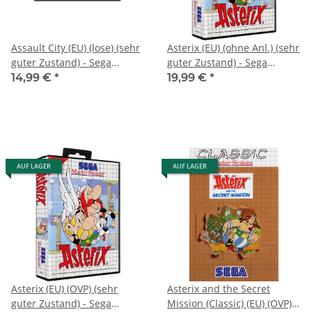
Assault City (EU) (lose) (sehr
Asterix (EU) (ohne Anl.) (sehr
guter Zustand) - Sega
guter Zustand) - Sega
Master System
Master System
14,99 €
*
19,99 €
*
AUF LAGER
AUF LAGER
Asterix (EU) (OVP) (sehr
Asterix and the Secret
guter Zustand) - Sega
Mission (Classic) (EU) (OVP)