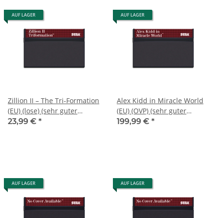
AUF LAGER
AUF LAGER
Zillion II – The Tri-Formation
Alex Kidd in Miracle World
(EU) (lose) (sehr guter
(EU) (OVP) (sehr guter
Zustand) - Sega Master
Zustand) - Sega Master
23,99 €
*
199,99 €
*
System
System
AUF LAGER
AUF LAGER