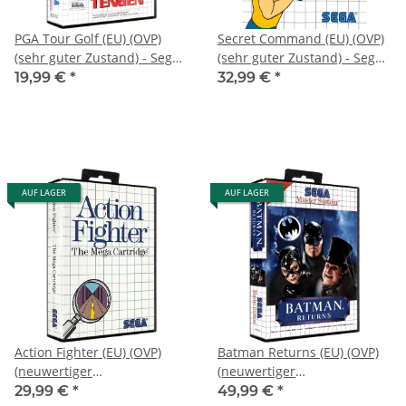
PGA Tour Golf (EU) (OVP)
Secret Command (EU) (OVP)
(sehr guter Zustand) - Sega
(sehr guter Zustand) - Sega
Master System
Master System
19,99 €
*
32,99 €
*
AUF LAGER
AUF LAGER
Action Fighter (EU) (OVP)
Batman Returns (EU) (OVP)
(neuwertiger
(neuwertiger
Sammlerzustand) - Sega
Sammlerzustand) - Sega
29,99 €
*
49,99 €
*