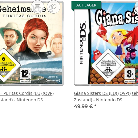
AUF LAGER
 Puritas Cordis (EU) (OVP)
Giana Sisters DS (EU) (OVP) (se
ustand) - Nintendo DS
Zustand) - Nintendo DS
49,99 €
*