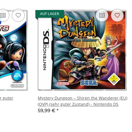
AUF LAGER
r guter
Mystery Dungeon – Shiren the Wanderer (EU)
(OVP) (sehr guter Zustand) - Nintendo DS
59,99 €
*