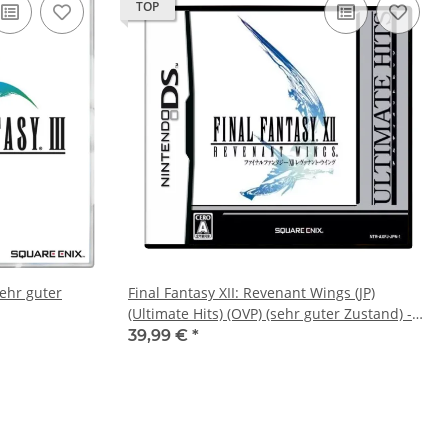
TOP
(sehr guter
Final Fantasy XII: Revenant Wings (JP)
(Ultimate Hits) (OVP) (sehr guter Zustand) -
Nintendo DS
39,99 €
*