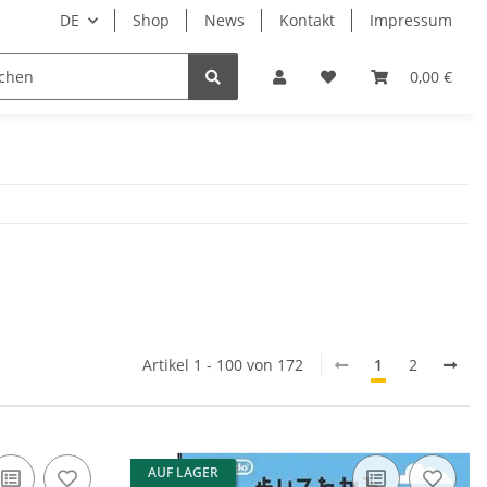
DE
Shop
News
Kontakt
Impressum
i
Lesestoff
0,00 €
Artikel 1 - 100 von 172
1
2
AUF LAGER