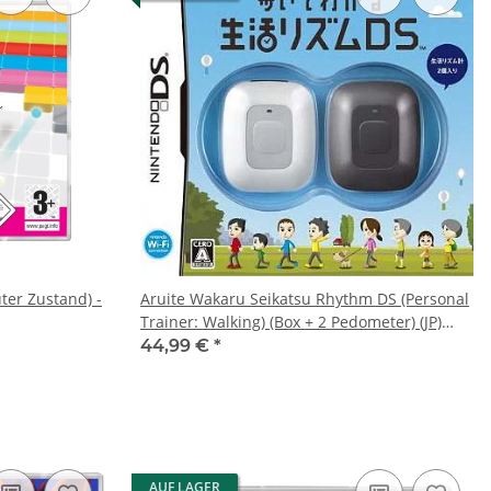
ter Zustand) -
Aruite Wakaru Seikatsu Rhythm DS (Personal
Trainer: Walking) (Box + 2 Pedometer) (JP)
(OVP) (sehr guter Zustand) - Nintendo DS
44,99 €
*
AUF LAGER