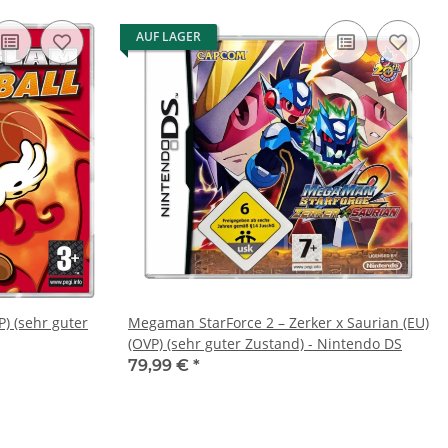
AUF LAGER
P) (sehr guter
Megaman StarForce 2 – Zerker x Saurian (EU)
(OVP) (sehr guter Zustand) - Nintendo DS
79,99 €
*