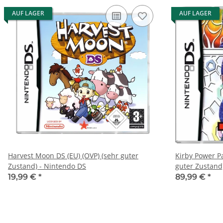
AUF LAGER
AUF LAGER
Harvest Moon DS (EU) (OVP) (sehr guter
Kirby Power Pa
Zustand) - Nintendo DS
guter Zustand
19,99 €
*
89,99 €
*