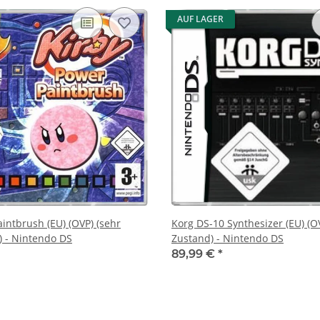
AUF LAGER
intbrush (EU) (OVP) (sehr
Korg DS-10 Synthesizer (EU) (O
) - Nintendo DS
Zustand) - Nintendo DS
89,99 €
*