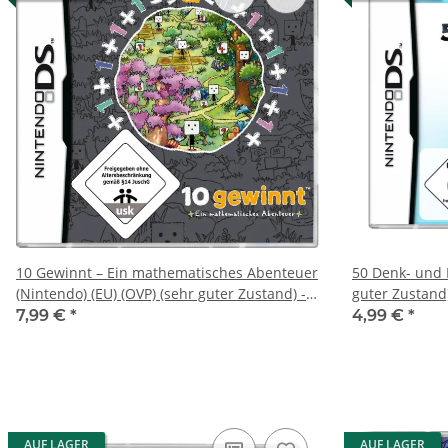
10 Gewinnt – Ein mathematisches Abenteuer
50 Denk- und L
(Nintendo) (EU) (OVP) (sehr guter Zustand) -
guter Zustand
Nintendo DS
7,99 €
*
4,99 €
*
AUF LAGER
AUF LAGER