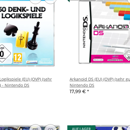
ogikspiele (EU) (OVP) (sehr
Arkanoid DS (EU) (OVP) (sehr gu
) - Nintendo DS
Nintendo DS
17,99 €
*
AUF LAGER