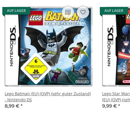
AUF LAGER
AUF LAGER
Lego Batman (EU) (OVP) (sehr guter Zustand)
Lego Star Wars 
- Nintendo DS
(EU) (OVP) (se
8,99 €
*
9,99 €
*