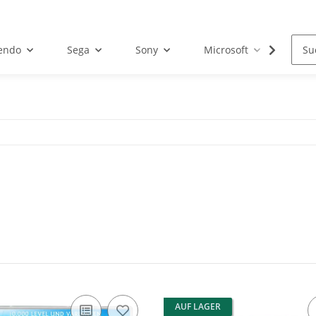
endo
Sega
Sony
Microsoft
Atar
AUF LAGER