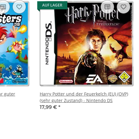
AUF LAGER
hr guter
Harry Potter und der Feuerkelch (EU) (OVP)
(sehr guter Zustand) - Nintendo DS
17,99 €
*