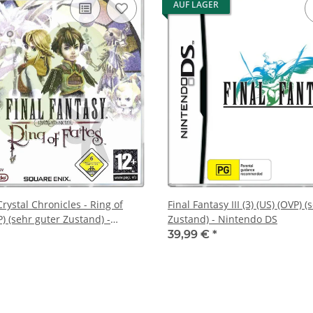
AUF LAGER
Crystal Chronicles - Ring of
Final Fantasy III (3) (US) (OVP) 
P) (sehr guter Zustand) -
Zustand) - Nintendo DS
39,99 €
*