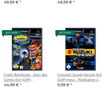
Sammlerzustand) -
2 (PS2)
49,99 €
*
49,99 €
*
PlayStation 2 (PS2)
AUF LAGER
AUF LAGER
Crash Bandicoot - Zorn des
Crescent Suzuki Racing (EU)
Cortex (EU) (OVP)
(OVP) (neu) - PlayStation 2
(neuwertiger
(PS2)
44,99 €
*
9,99 €
*
Sammlerzustand) -
PlayStation 2 (PS2)