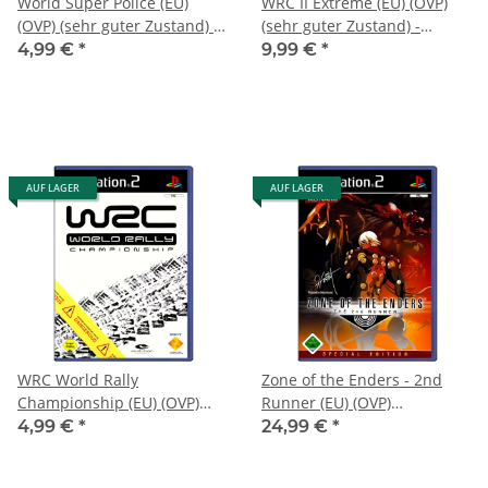
World Super Police (EU)
WRC II Extreme (EU) (OVP)
(OVP) (sehr guter Zustand) -
(sehr guter Zustand) -
PlayStation 2 (PS2)
PlayStation 2 (PS2)
4,99 €
*
9,99 €
*
AUF LAGER
AUF LAGER
WRC World Rally
Zone of the Enders - 2nd
Championship (EU) (OVP)
Runner (EU) (OVP)
(sehr guter Zustand) -
(neuwertiger
4,99 €
*
24,99 €
*
PlayStation 2 (PS2)
Sammlerzustand) -
PlayStation 2 (PS2)