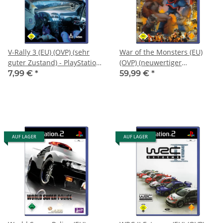
V-Rally 3 (EU) (OVP) (sehr
War of the Monsters (EU)
guter Zustand) - PlayStation
(OVP) (neuwertiger
2 (PS2)
Sammlerzustand) -
7,99 €
*
59,99 €
*
PlayStation 2 (PS2)
AUF LAGER
AUF LAGER