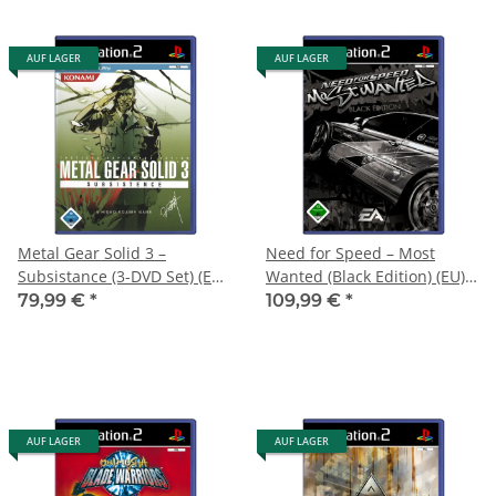
AUF LAGER
AUF LAGER
Metal Gear Solid 3 –
Need for Speed – Most
Subsistance (3-DVD Set) (EU)
Wanted (Black Edition) (EU)
(OVP) (sehr guter Zustand) -
(OVP) (sehr guter Zustand) -
79,99 €
*
109,99 €
*
PlayStation 2 (PS2)
PlayStation 2 (PS2)
AUF LAGER
AUF LAGER