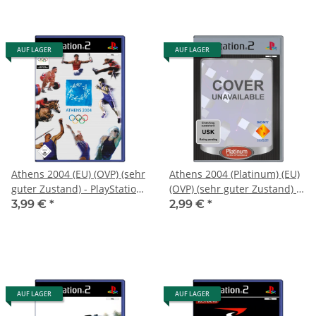
AUF LAGER
AUF LAGER
Athens 2004 (EU) (OVP) (sehr
Athens 2004 (Platinum) (EU)
guter Zustand) - PlayStation
(OVP) (sehr guter Zustand) -
2 (PS2)
PlayStation 2 (PS2)
3,99 €
*
2,99 €
*
AUF LAGER
AUF LAGER