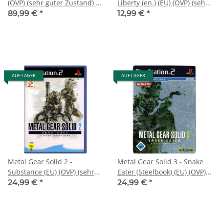
(OVP) (sehr guter Zustand) -
Liberty (en.) (EU) (OVP) (sehr
PlayStation 2 (PS2)
guter Zustand) - PlayStation
89,99 €
*
12,99 €
*
2 (PS2)
AUF LAGER
AUF LAGER
Metal Gear Solid 2 -
Metal Gear Solid 3 - Snake
Substance (EU) (OVP) (sehr
Eater (Steelbook) (EU) (OVP)
guter Zustand) - PlayStation
(sehr guter Zustand) -
24,99 €
*
24,99 €
*
2 (PS2)
PlayStation 2 (PS2)