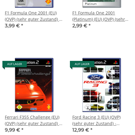
F1 Formula One 2001 (EU)
F1 Formula One 2001
(OVP) (sehr guter Zustand) -
(Platinum) (EU) (OVP) (sehr
PlayStation 2 (PS2)
guter Zustand) - PlayStation
3,99 €
*
2,99 €
*
2 (PS2)
AUF LAGER
AUF LAGER
Ferrari F355 Challenge (EU)
Ford Racing 3 (EU) (OVP)
(OVP) (sehr guter Zustand) -
(sehr guter Zustand) -
PlayStation 2 (PS2)
PlayStation 2 (PS2)
9,99 €
*
12,99 €
*