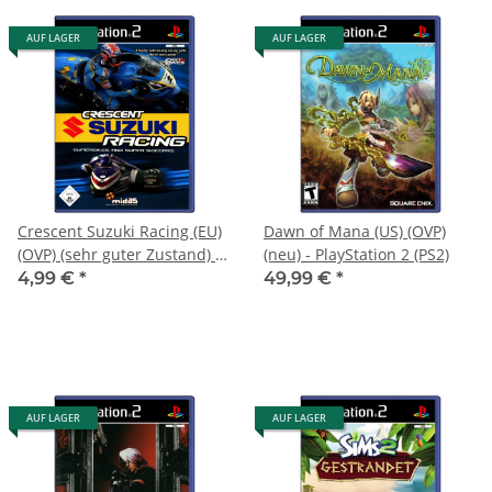
AUF LAGER
AUF LAGER
Crescent Suzuki Racing (EU)
Dawn of Mana (US) (OVP)
(OVP) (sehr guter Zustand) -
(neu) - PlayStation 2 (PS2)
PlayStation 2 (PS2)
4,99 €
*
49,99 €
*
AUF LAGER
AUF LAGER