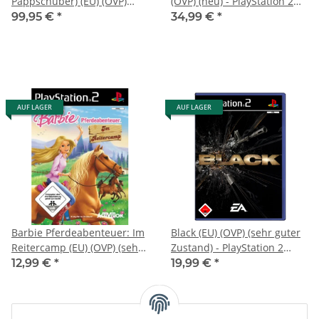
Pappschuber) (EU) (OVP)
(OVP) (neu) - PlayStation 2
(neuwertiger
(PS2)
99,95 €
*
34,99 €
*
Sammlerzustand) -
PlayStation 2 (PS2)
AUF LAGER
AUF LAGER
Barbie Pferdeabenteuer: Im
Black (EU) (OVP) (sehr guter
Reitercamp (EU) (OVP) (sehr
Zustand) - PlayStation 2
guter Zustand) - PlayStation
(PS2)
12,99 €
*
19,99 €
*
2 (PS2)