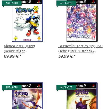
AUF LAGER
AUF LAGER
Klonoa 2 (EU) (OVP)
La Pucelle: Tactics (JP) (OVP)
(neuwertiger
(sehr guter Zustand) -
Sammlerzustand) -
PlayStation 2 (PS2)
89,99 €
*
39,99 €
*
PlayStation 2 (PS2)
AUF LAGER
AUF LAGER