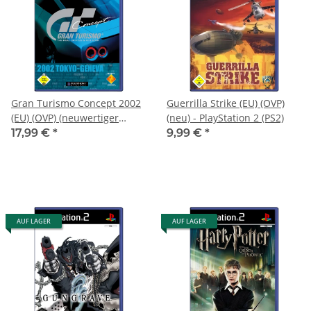
Gran Turismo Concept 2002
Guerrilla Strike (EU) (OVP)
(EU) (OVP) (neuwertiger
(neu) - PlayStation 2 (PS2)
Sammlerzustand) -
17,99 €
*
9,99 €
*
PlayStation 2 (PS2)
AUF LAGER
AUF LAGER