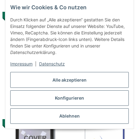
Wie wir Cookies & Co nutzen
AUF LAGER
AUF LAGER
Durch Klicken auf „Alle akzeptieren“ gestatten Sie den
Einsatz folgender Dienste auf unserer Website: YouTube,
Vimeo, ReCaptcha. Sie können die Einstellung jederzeit
ändern (Fingerabdruck-Icon links unten). Weitere Details
finden Sie unter
Konfigurieren
und in unserer
Datenschutzerklärung
.
Impressum
|
Datenschutz
Buzz Junior – Verrückte
Call of Duty – World at War –
Rennen (EU) (OVP) (sehr
Final Fronts (Platinum) (EU)
Alle akzeptieren
guter Zustand) - PlayStation
(OVP) (sehr guter Zustand) -
19,99 €
*
9,99 €
*
2 (PS2)
PlayStation 2 (PS2)
Konfigurieren
Ablehnen
AUF LAGER
AUF LAGER