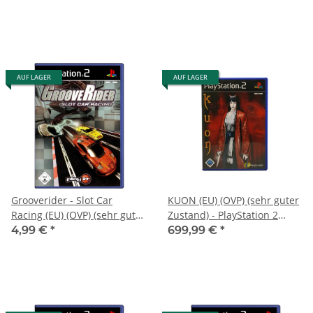
AUF LAGER
AUF LAGER
Grooverider - Slot Car
KUON (EU) (OVP) (sehr guter
Racing (EU) (OVP) (sehr guter
Zustand) - PlayStation 2
Zustand) - PlayStation 2
(PS2)
4,99 €
*
699,99 €
*
(PS2)