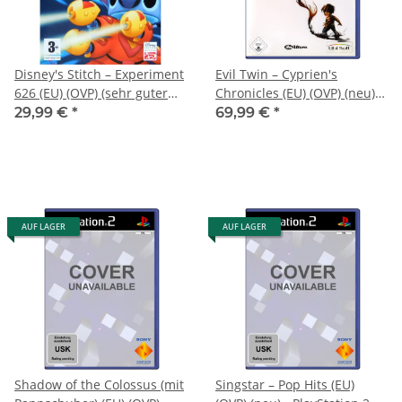
Disney's Stitch – Experiment
Evil Twin – Cyprien's
626 (EU) (OVP) (sehr guter
Chronicles (EU) (OVP) (neu) -
Zustand) - PlayStation 2
PlayStation 2 (PS2)
29,99 €
*
69,99 €
*
(PS2)
AUF LAGER
AUF LAGER
Shadow of the Colossus (mit
Singstar – Pop Hits (EU)