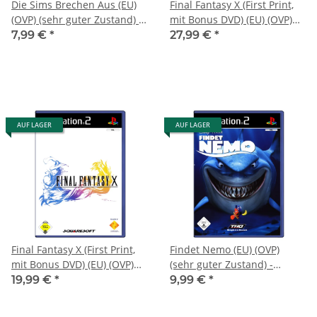
Die Sims Brechen Aus (EU)
Final Fantasy X (First Print,
(OVP) (sehr guter Zustand) -
mit Bonus DVD) (EU) (OVP)
PlayStation 2 (PS2)
(neuwertiger
7,99 €
*
27,99 €
*
Sammlerzustand) -
PlayStation 2 (PS2)
AUF LAGER
AUF LAGER
Final Fantasy X (First Print,
Findet Nemo (EU) (OVP)
mit Bonus DVD) (EU) (OVP)
(sehr guter Zustand) -
(sehr guter Zustand) -
PlayStation 2 (PS2)
19,99 €
*
9,99 €
*
PlayStation 2 (PS2)