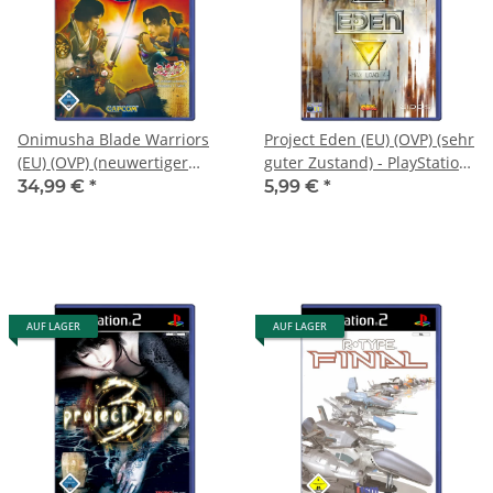
Onimusha Blade Warriors
Project Eden (EU) (OVP) (sehr
(EU) (OVP) (neuwertiger
guter Zustand) - PlayStation
Sammlerzustand) -
2 (PS2)
34,99 €
*
5,99 €
*
PlayStation 2 (PS2)
AUF LAGER
AUF LAGER