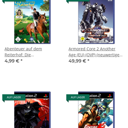
Abenteuer auf dem
Armored Core 2 Another
Reiterhof: Die
Age (EU) (OVP) (neuwertiger
Pferdeflüsterin (EU) (OVP)
Sammlerzustand) -
4,99 €
*
49,99 €
*
(sehr guter Zustand) -
PlayStation 2 (PS2)
PlayStation 2 (PS2)
AUF LAGER
AUF LAGER