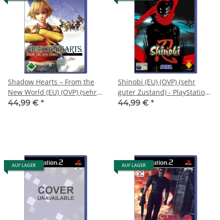
Shadow Hearts – From the
Shinobi (EU) (OVP) (sehr
New World (EU) (OVP) (sehr
guter Zustand) - PlayStation
guter Zustand) - PlayStation
2 (PS2)
44,99 €
*
44,99 €
*
2 (PS2)
AUF LAGER
AUF LAGER