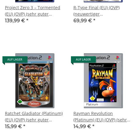
Project Zero 3 – Tormented
R-Type Final (EU) (OVP)
(EU) (OVP) (sehr guter
(neuwertiger
Zustand) - PlayStation 2
Sammlerzustand) -
139,99 €
*
69,99 €
*
(PS2)
PlayStation 2 (PS2)
AUF LAGER
AUF LAGER
Ratchet Gladiator (Platinum)
Rayman Revolution
(EU) (OVP) (sehr guter
(Platinum) (EU) (OVP) (sehr
Zustand) - PlayStation 2
guter Zustand) - PlayStation
15,99 €
*
14,99 €
*
(PS2)
2 (PS2)