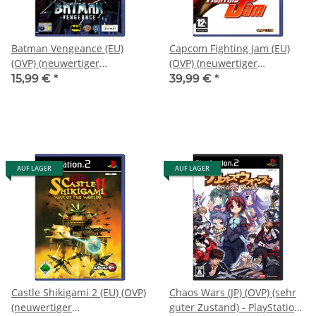
Batman Vengeance (EU)
Capcom Fighting Jam (EU)
(OVP) (neuwertiger
(OVP) (neuwertiger
Sammlerzustand) -
Sammlerzustand) -
15,99 €
*
39,99 €
*
PlayStation 2 (PS2)
PlayStation 2 (PS2)
AUF LAGER
AUF LAGER
Castle Shikigami 2 (EU) (OVP)
Chaos Wars (JP) (OVP) (sehr
(neuwertiger
guter Zustand) - PlayStation