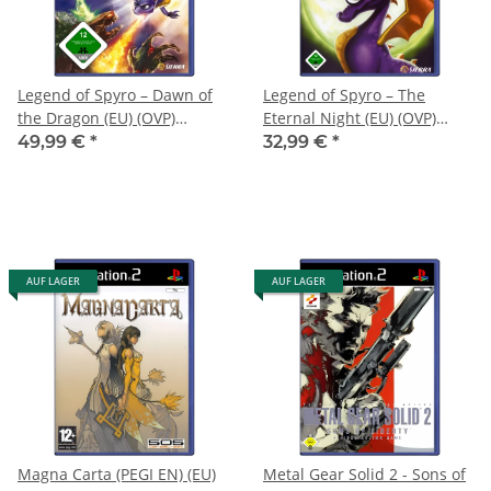
Legend of Spyro – Dawn of
Legend of Spyro – The
the Dragon (EU) (OVP)
Eternal Night (EU) (OVP)
(neuwertiger
(neuwertiger
49,99 €
*
32,99 €
*
Sammlerzustand) -
Sammlerzustand) -
PlayStation 2 (PS2)
PlayStation 2 (PS2)
AUF LAGER
AUF LAGER
Magna Carta (PEGI EN) (EU)
Metal Gear Solid 2 - Sons of