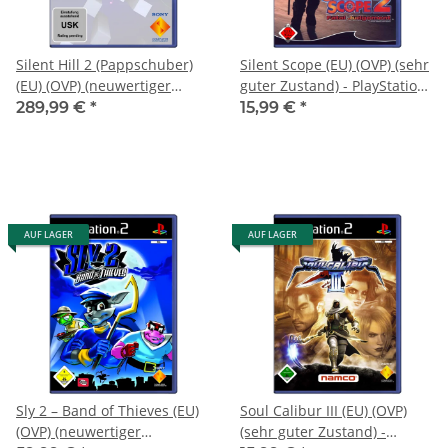
Silent Hill 2 (Pappschuber)
Silent Scope (EU) (OVP) (sehr
(EU) (OVP) (neuwertiger
guter Zustand) - PlayStation
Sammlerzustand) -
2 (PS2)
289,99 €
*
15,99 €
*
PlayStation 2 (PS2)
AUF LAGER
AUF LAGER
Sly 2 – Band of Thieves (EU)
Soul Calibur III (EU) (OVP)
(OVP) (neuwertiger
(sehr guter Zustand) -