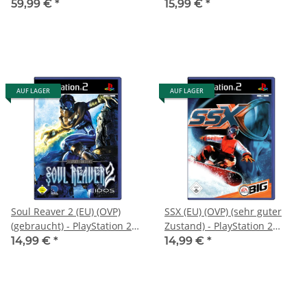
Sammlerzustand) -
PlayStation 2 (PS2)
59,99 €
*
15,99 €
*
PlayStation 2 (PS2)
AUF LAGER
AUF LAGER
Soul Reaver 2 (EU) (OVP)
SSX (EU) (OVP) (sehr guter
(gebraucht) - PlayStation 2
Zustand) - PlayStation 2
(PS2)
(PS2)
14,99 €
*
14,99 €
*