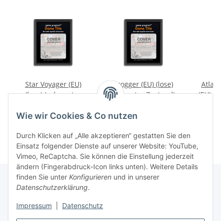
Star Voyager (EU)
Frogger (EU) (lose)
Atlant
(lose) (sehr guter
(sehr guter Zustand) -
(EU) (l
Zustand) - Atari 2600
Atari 2600
Zustan
9,99 €
*
39,99 €
*
1
Wie wir Cookies & Co nutzen
Durch Klicken auf „Alle akzeptieren“ gestatten Sie den
Einsatz folgender Dienste auf unserer Website: YouTube,
Vimeo, ReCaptcha. Sie können die Einstellung jederzeit
ändern (Fingerabdruck-Icon links unten). Weitere Details
finden Sie unter
Konfigurieren
und in unserer
Datenschutzerklärung
.
Impressum
|
Datenschutz
Vertrag widerrufen