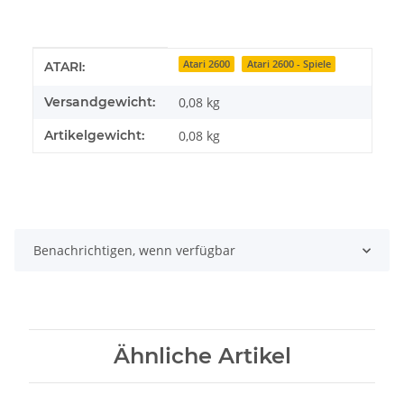
Produkteigenschaft
Wert
Atari 2600
Atari 2600 - Spiele
ATARI:
Versandgewicht:
0,08 kg
Artikelgewicht:
0,08
kg
Benachrichtigen, wenn verfügbar
Ähnliche Artikel