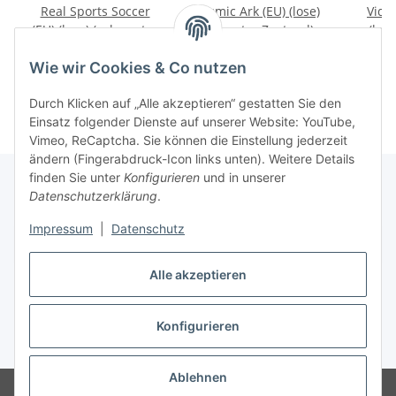
Real Sports Soccer
Cosmic Ark (EU) (lose)
Video
(EU) (lose) (sehr guter
(sehr guter Zustand) -
(los
Zustand) - Atari 2600
Atari 2600
Zustan
7,99 €
*
9,99 €
*
Wie wir Cookies & Co nutzen
Durch Klicken auf „Alle akzeptieren“ gestatten Sie den
Einsatz folgender Dienste auf unserer Website: YouTube,
Vimeo, ReCaptcha. Sie können die Einstellung jederzeit
ändern (Fingerabdruck-Icon links unten). Weitere Details
finden Sie unter
Konfigurieren
und in unserer
Datenschutzerklärung
.
Impressum
|
Datenschutz
Vertrag widerrufen
Alle akzeptieren
Konfigurieren
* Alle Preise inkl. gesetzlicher USt., zzgl.
Versand
Ablehnen
© www.retrospiel.com / Gladbacher Str. 33 / 50672 Cologne, Germany -