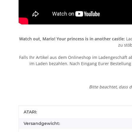
Watch out, Mario! Your princess is in another castle:
Lad
zu stö
Falls Ihr Artikel aus dem Onlineshop im Ladengeschäft a
im Laden bezahlen. Nach Eingang Eurer Bestellung v
Bitte beachtet, dass
Produkteigenschaft
Wert
ATARI:
Versandgewicht: