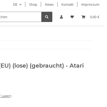
DE
Shop
News
Kontakt
Impressum
i
Lesestoff
0,00 €
U) (lose) (gebraucht) - Atari
f Lager)