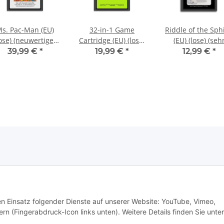
s. Pac-Man (EU)
32-in-1 Game
Riddle of the Sph
lose) (neuwertiger
Cartridge (EU) (lose)
(EU) (lose) (seh
ammlerzustand) -
(sehr gut) - Atari
guter Zustand) 
39,99 €
*
19,99 €
*
12,99 €
*
Atari 2600
2600
Atari 2600
den Einsatz folgender Dienste auf unserer Website: YouTube, Vimeo,
rn (Fingerabdruck-Icon links unten). Weitere Details finden Sie unter