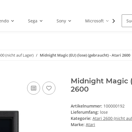
endo
Sega
Sony
Microsoft
Atar
600 (nicht auf Lager)
Midnight Magic (EU) (lose) (gebraucht) - Atari 2600
Midnight Magic (E
2600
Artikelnummer:
100000192
Lieferumfang:
lose
Kategorie:
Atari 2600 (nicht au
Marke:
Atari