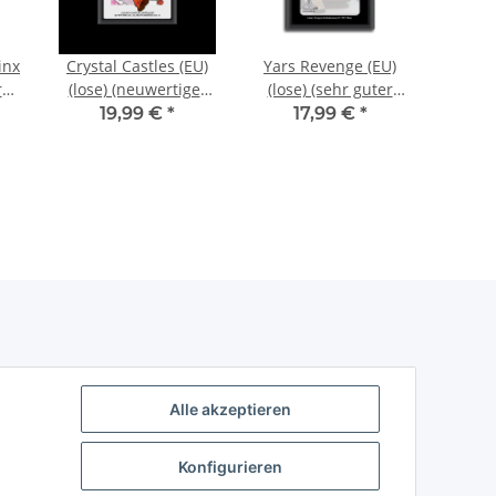
inx
Crystal Castles (EU)
Yars Revenge (EU)
Othel
r
(lose) (neuwertiger
(lose) (sehr guter
(sehr 
-
Sammlerzustand) -
Zustand) - Atari 2600
- 
19,99 €
*
17,99 €
*
Atari 2600
Alle akzeptieren
Konfigurieren