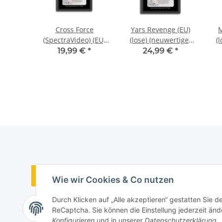
he Red
Cross Force
Yars Revenge (EU)
M
lose)
(SpectraVideo) (EU)
(lose) (neuwertiger
(
ustand)
(lose) (sehr guter
Sammlerzustand) -
S
€
*
19,99 €
*
24,99 €
*
600
Zustand) - Atari 2600
Atari 2600
Vertrag widerrufen
Wie wir Cookies & Co nutzen
Durch Klicken auf „Alle akzeptieren“ gestatten Sie 
ReCaptcha. Sie können die Einstellung jederzeit ände
Konfigurieren
und in unserer
Datenschutzerklärung
.