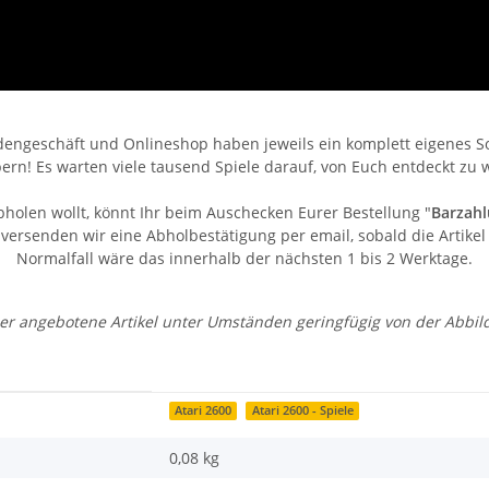
engeschäft und Onlineshop haben jeweils ein komplett eigenes Sor
bern! Es warten viele tausend Spiele darauf, von Euch entdeckt zu 
bholen wollt, könnt Ihr beim Auschecken Eurer Bestellung "
Barzahl
ersenden wir eine Abholbestätigung per email, sobald die Artikel 
Normalfall wäre das innerhalb der nächsten 1 bis 2 Werktage.
 der angebotene Artikel unter Umständen geringfügig von der Abbi
Atari 2600
Atari 2600 - Spiele
0,08 kg