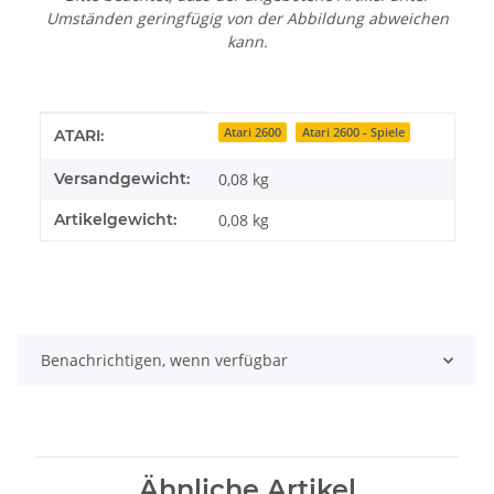
Umständen geringfügig von der Abbildung abweichen
kann.
Produkteigenschaft
Wert
Atari 2600
Atari 2600 - Spiele
ATARI:
Versandgewicht:
0,08 kg
Artikelgewicht:
0,08
kg
Benachrichtigen, wenn verfügbar
Ähnliche Artikel