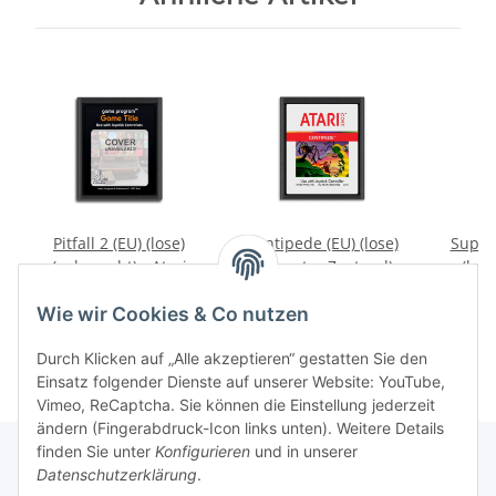
Pitfall 2 (EU) (lose)
Centipede (EU) (lose)
Super
(gebraucht) - Atari
(sehr guter Zustand) -
(los
2600
Atari 2600
Zustan
49,99 €
*
19,99 €
*
Wie wir Cookies & Co nutzen
Durch Klicken auf „Alle akzeptieren“ gestatten Sie den
Einsatz folgender Dienste auf unserer Website: YouTube,
Vimeo, ReCaptcha. Sie können die Einstellung jederzeit
ändern (Fingerabdruck-Icon links unten). Weitere Details
finden Sie unter
Konfigurieren
und in unserer
Datenschutzerklärung
.