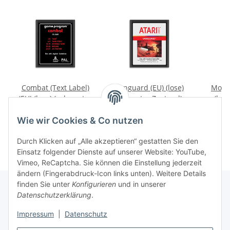
Combat (Text Label)
Vanguard (EU) (lose)
Mogul
(EU) (lose) (sehr guter
(sehr guter Zustand) -
(los
Zustand) - Atari 2600
Atari 2600
Zustan
9,99 €
*
9,99 €
*
4
Wie wir Cookies & Co nutzen
Durch Klicken auf „Alle akzeptieren“ gestatten Sie den
Einsatz folgender Dienste auf unserer Website: YouTube,
Vimeo, ReCaptcha. Sie können die Einstellung jederzeit
ändern (Fingerabdruck-Icon links unten). Weitere Details
finden Sie unter
Konfigurieren
und in unserer
Datenschutzerklärung
.
Impressum
|
Datenschutz
Vertrag widerrufen