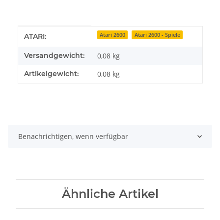
Produkteigenschaft
Wert
Atari 2600
Atari 2600 - Spiele
ATARI:
Versandgewicht:
0,08 kg
Artikelgewicht:
0,08
kg
Benachrichtigen, wenn verfügbar
Ähnliche Artikel