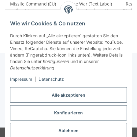
Missile Command (EU)
Space War (Text Label)
Real 
(lose) (sehr guter
(EU) (lose) (sehr gut) -
(Red La
Zustand) - Atari 2600
Atari 2600
(sehr g
19,99 €
*
9,99 €
*
A
Wie wir Cookies & Co nutzen
Durch Klicken auf „Alle akzeptieren“ gestatten Sie den
Einsatz folgender Dienste auf unserer Website: YouTube,
Vimeo, ReCaptcha. Sie können die Einstellung jederzeit
ändern (Fingerabdruck-Icon links unten). Weitere Details
finden Sie unter
Konfigurieren
und in unserer
Datenschutzerklärung
.
Impressum
|
Datenschutz
Vertrag widerrufen
Alle akzeptieren
Konfigurieren
* Alle Preise inkl. gesetzlicher USt., zzgl.
Versand
Ablehnen
© www.retrospiel.com / Gladbacher Str. 33 / 50672 Cologne, Germany -