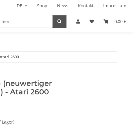
DE
Shop
News
Kontakt
Impressum
i
Lesestoff
0,00 €
 Atari 2600
e) (neuwertiger
 - Atari 2600
f Lager)