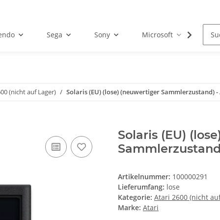
endo
Sega
Sony
Microsoft
Atar
600 (nicht auf Lager)
Solaris (EU) (lose) (neuwertiger Sammlerzustand) -
Solaris (EU) (los
Sammlerzustand)
Artikelnummer:
100000291
Lieferumfang:
lose
Kategorie:
Atari 2600 (nicht au
Marke:
Atari