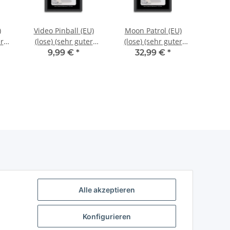
)
Video Pinball (EU)
Moon Patrol (EU)
Real 
er
(lose) (sehr guter
(lose) (sehr guter
(EU)
600
Zustand) - Atari 2600
Zustand) - Atari 2600
gute
9,99 €
*
32,99 €
*
A
Alle akzeptieren
Konfigurieren