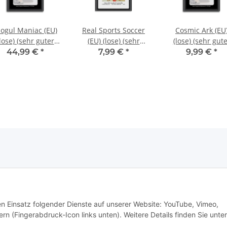
ogul Maniac (EU)
Real Sports Soccer
Cosmic Ark (EU
lose) (sehr guter
(EU) (lose) (sehr
(lose) (sehr gut
tand) - Atari 2600
guter Zustand) -
Zustand) - Atari 2
44,99 €
*
7,99 €
*
9,99 €
*
Atari 2600
den Einsatz folgender Dienste auf unserer Website: YouTube, Vimeo,
rn (Fingerabdruck-Icon links unten). Weitere Details finden Sie unter