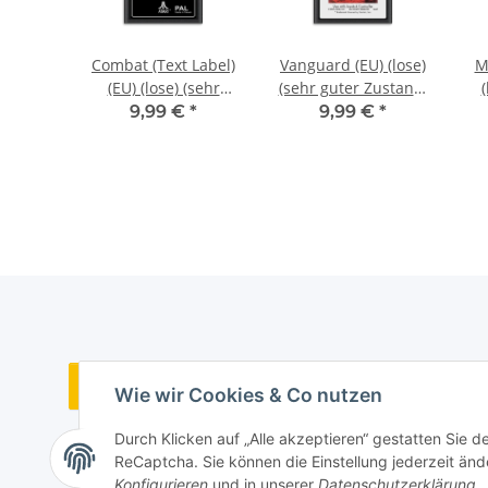
e (EU)
Combat (Text Label)
Vanguard (EU) (lose)
M
rtiger
(EU) (lose) (sehr
(sehr guter Zustand)
(
and) -
guter Zustand) -
- Atari 2600
Zus
€
*
9,99 €
*
9,99 €
*
00
Atari 2600
Vertrag widerrufen
Wie wir Cookies & Co nutzen
Durch Klicken auf „Alle akzeptieren“ gestatten Sie 
ReCaptcha. Sie können die Einstellung jederzeit ände
Konfigurieren
und in unserer
Datenschutzerklärung
.