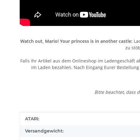
Watch out, Mario! Your princess is in another castle:
Lad
zu stö
Falls Ihr Artikel aus dem Onlineshop im Ladengeschäft a
im Laden bezahlen. Nach Eingang Eurer Bestellung v
Bitte beachtet, dass
Produkteigenschaft
Wert
ATARI:
Versandgewicht: