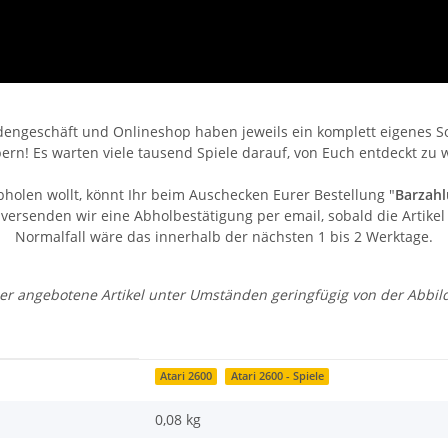
engeschäft und Onlineshop haben jeweils ein komplett eigenes Sor
bern! Es warten viele tausend Spiele darauf, von Euch entdeckt zu 
bholen wollt, könnt Ihr beim Auschecken Eurer Bestellung "
Barzahl
ersenden wir eine Abholbestätigung per email, sobald die Artikel 
Normalfall wäre das innerhalb der nächsten 1 bis 2 Werktage.
 der angebotene Artikel unter Umständen geringfügig von der Abbi
Atari 2600
Atari 2600 - Spiele
0,08 kg