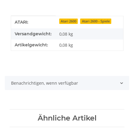
Produkteigenschaft
Wert
Atari 2600
Atari 2600 - Spiele
ATARI:
Versandgewicht:
0,08 kg
Artikelgewicht:
0,08
kg
Benachrichtigen, wenn verfügbar
Ähnliche Artikel