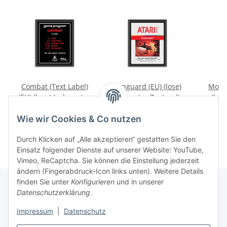
Combat (Text Label)
Vanguard (EU) (lose)
Mogul
(EU) (lose) (sehr guter
(sehr guter Zustand) -
(los
Zustand) - Atari 2600
Atari 2600
Zustan
9,99 €
*
9,99 €
*
4
Wie wir Cookies & Co nutzen
Durch Klicken auf „Alle akzeptieren“ gestatten Sie den
Einsatz folgender Dienste auf unserer Website: YouTube,
Vimeo, ReCaptcha. Sie können die Einstellung jederzeit
ändern (Fingerabdruck-Icon links unten). Weitere Details
finden Sie unter
Konfigurieren
und in unserer
Datenschutzerklärung
.
Impressum
|
Datenschutz
Vertrag widerrufen