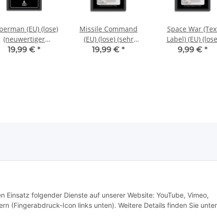
perman (EU) (lose)
Missile Command
Space War (Tex
(neuwertiger
(EU) (lose) (sehr
Label) (EU) (lose
ammlerzustand) -
guter Zustand) -
(sehr gut) - Atar
19,99 €
*
19,99 €
*
9,99 €
*
Atari 2600
Atari 2600
2600
den Einsatz folgender Dienste auf unserer Website: YouTube, Vimeo,
rn (Fingerabdruck-Icon links unten). Weitere Details finden Sie unter