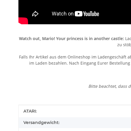
Watch out, Mario! Your princess is in another castle:
Lad
zu stö
Falls Ihr Artikel aus dem Onlineshop im Ladengeschäft a
im Laden bezahlen. Nach Eingang Eurer Bestellung v
Bitte beachtet, dass
Produkteigenschaft
Wert
ATARI:
Versandgewicht: