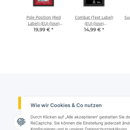
Soccer
Pole Position (Red
Combat (Text Label)
Su
(sehr
Label) (EU) (lose)
(EU) (lose)
nd) -
(sehr guter Zustand)
(neuwertiger
S
*
19,99 €
*
14,99 €
*
00
- Atari 2600
Sammlerzustand) -
Atari 2600
Vertrag widerrufen
Wie wir Cookies & Co nutzen
Durch Klicken auf „Alle akzeptieren“ gestatten Sie 
ReCaptcha. Sie können die Einstellung jederzeit ände
Konfigurieren
und in unserer
Datenschutzerklärung
.