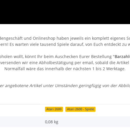
engeschäft und Onlineshop haben jeweils ein komplett eigenes Sor
bern! Es warten viele tausend Spiele darauf, von Euch entdeckt zu 
bholen wollt, könnt Ihr beim Auschecken Eurer Bestellung "
Barzahl
ersenden wir eine Abholbestätigung per email, sobald die Artikel 
Normalfall wäre das innerhalb der nächsten 1 bis 2 Werktage.
 der angebotene Artikel unter Umständen geringfügig von der Abbi
Atari 2600
Atari 2600 - Spiele
0,08 kg