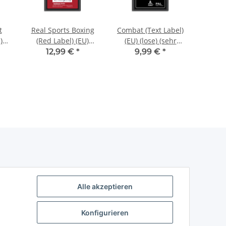
t
Real Sports Boxing
Combat (Text Label)
Vangua
)
(Red Label) (EU)
(EU) (lose) (sehr
(sehr 
i
(lose) (sehr guter
guter Zustand) -
- 
12,99 €
*
9,99 €
*
Zustand) - Atari 2600
Atari 2600
Alle akzeptieren
Konfigurieren