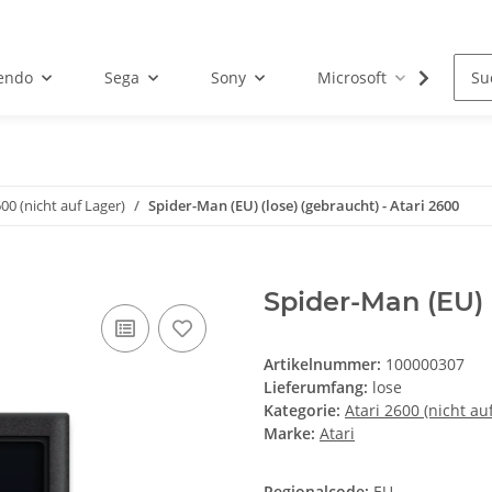
endo
Sega
Sony
Microsoft
Atar
600 (nicht auf Lager)
Spider-Man (EU) (lose) (gebraucht) - Atari 2600
Spider-Man (EU) (
Artikelnummer:
100000307
Lieferumfang:
lose
Kategorie:
Atari 2600 (nicht au
Marke:
Atari
Regionalcode:
EU