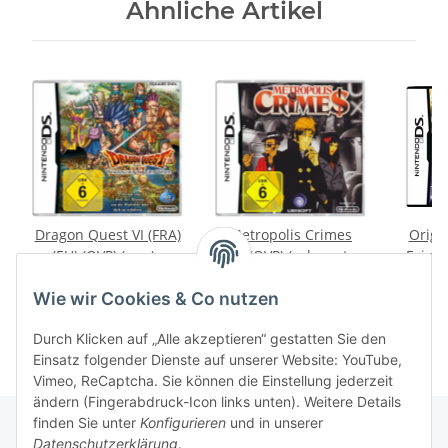
Ähnliche Artikel
Dragon Quest VI (FRA)
Metropolis Crimes
Origi
(EU) (OVP) (neu) -
(EU) (OVP) (sehr guter
Fairy 
Preis auf Anfrage
Nintendo DS
Zustand) - Nintendo
Kardia
9,99 €
*
5
DS
(OVP
Wie wir Cookies & Co nutzen
Zusta
Durch Klicken auf „Alle akzeptieren“ gestatten Sie den
Einsatz folgender Dienste auf unserer Website: YouTube,
Vimeo, ReCaptcha. Sie können die Einstellung jederzeit
ändern (Fingerabdruck-Icon links unten). Weitere Details
finden Sie unter
Konfigurieren
und in unserer
Datenschutzerklärung
.