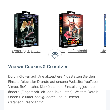
Gynoug (EU) (OVP)
Revenge of Shinobi
Die S
(sehr guter Zustand) -
(EU) (OVP) (sehr guter
(inkl. P
Sega Mega Drive
Zustand) - Sega Mega
(sehr g
119,99 €
*
59,99 €
*
3
Drive
Sega
Wie wir Cookies & Co nutzen
Durch Klicken auf „Alle akzeptieren“ gestatten Sie den
Einsatz folgender Dienste auf unserer Website: YouTube,
Vimeo, ReCaptcha. Sie können die Einstellung jederzeit
ändern (Fingerabdruck-Icon links unten). Weitere Details
finden Sie unter
Konfigurieren
und in unserer
Datenschutzerklärung
.