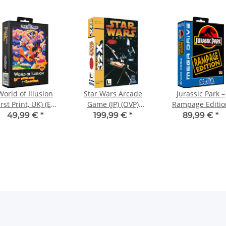
World of Illusion
Star Wars Arcade
Jurassic Park –
irst Print, UK) (EU)
Game (JP) (OVP)
Rampage Editio
OVP) (neuwertiger
(neuwertiger
(EU) (OVP)
49,99 €
*
199,99 €
*
89,99 €
*
ammlerzustand) -
Sammlerzustand) -
(neuwertiger
Sega Mega Drive
Sega 32X
Sammlerzustand)
Sega Mega Driv