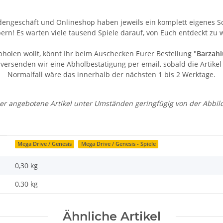
engeschäft und Onlineshop haben jeweils ein komplett eigenes Sor
bern! Es warten viele tausend Spiele darauf, von Euch entdeckt zu 
bholen wollt, könnt Ihr beim Auschecken Eurer Bestellung "
Barzahl
ersenden wir eine Abholbestätigung per email, sobald die Artikel 
Normalfall wäre das innerhalb der nächsten 1 bis 2 Werktage.
 der angebotene Artikel unter Umständen geringfügig von der Abbi
Mega Drive / Genesis
Mega Drive / Genesis - Spiele
0,30 kg
0,30
kg
Ähnliche Artikel