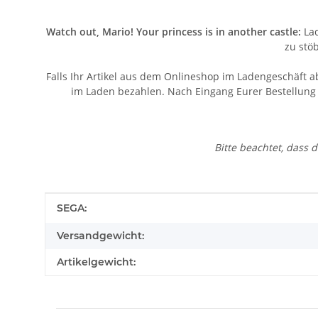
Watch out, Mario! Your princess is in another castle:
Lad
zu stö
Falls Ihr Artikel aus dem Onlineshop im Ladengeschäft a
im Laden bezahlen. Nach Eingang Eurer Bestellung v
Bitte beachtet, dass
Produkteigenschaft
Wert
SEGA:
Versandgewicht:
Artikelgewicht: