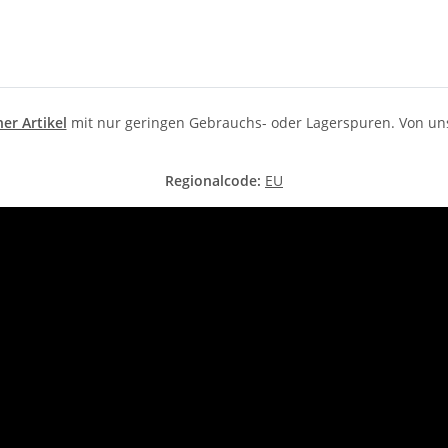
er Artikel
mit nur geringen Gebrauchs- oder Lagerspuren. Von uns l
Regionalcode:
EU