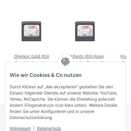
Olympic Gold (EU)
Ottifants (EU) (lose)
Psych
(lose) (sehr guter
(sehr guter Zustand) -
(los
Zustand) - Sega Game
Sega Game Gear
Zustan
5,99 €
*
11,99 €
*
1
Gear
Wie wir Cookies & Co nutzen
Durch Klicken auf „Alle akzeptieren“ gestatten Sie den
Einsatz folgender Dienste auf unserer Website: YouTube,
Vimeo, ReCaptcha. Sie können die Einstellung jederzeit
ändern (Fingerabdruck-Icon links unten). Weitere Details
finden Sie unter
Konfigurieren
und in unserer
Datenschutzerklärung
.
Impressum
|
Datenschutz